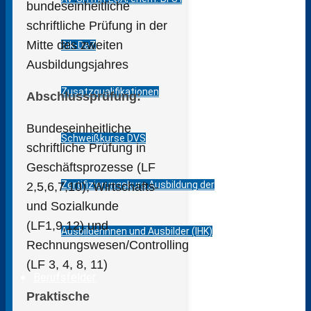
bundeseinheitliche
schriftliche Prüfung in der
Mitte des zweiten
Bik-DaZ
Ausbildungsjahres
Zusatzqualifikationen
Abschlussprüfung:
Bundeseinheitliche
Schweißkurse DVS
schriftliche Prüfung in
Geschäftsprozesse (LF
Zertifizierungskurs Ausbildung der
2,5,6,7,10), Wirtschafts-
und Sozialkunde
(LF1,9,12) und
Ausbilderinnen und Ausbilder (IHK)
Rechnungswesen/Controlling
(LF 3, 4, 8, 11)
Berufsfelder
Praktische