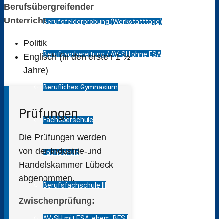
Berufsübergreifender
Unterricht
Berufsfelderprobung (Werkstatttage)
Politik
Berufsvorbereitung / AV-SH ohne ESA
Englisch (in den ersten 1 ½
Jahre)
Berufliches Gymnasium
Prüfungen
Fachoberschule
Die Prüfungen werden
von der Industrie-und
Fachschule
Handelskammer Lübeck
abgenommen.
Berufsfachschule III
Zwischenprüfung:
AV-SH mit ESA, ehem. BFS I