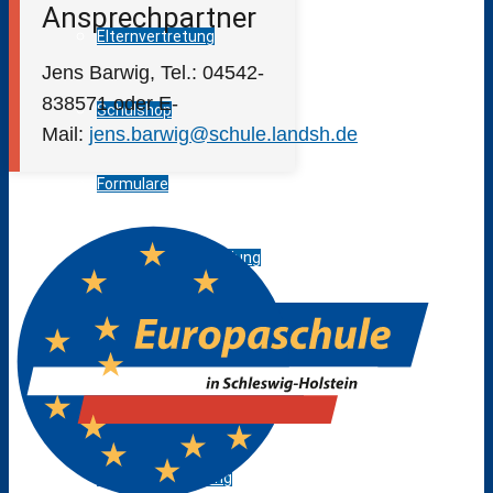
Ansprechpartner
Elternvertretung
Jens Barwig, Tel.: 04542-
838571 oder E-
Schulshop
Mail:
jens.barwig@schule.landsh.de
Formulare
Abwesenheitsmeldung
Beratung / Hilfe
Berufs- und Studienberatung
Bildungsbegleitung