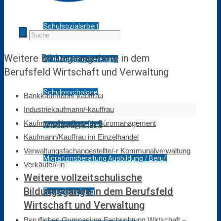
Schulsozialarbeit
Weitere Bildungs­­ange­­bote in dem
Anti-Mobbing-Beratung
Berufsfeld Wirtschaft und Verwaltung
Schulpsychologe
Bankkaufmann/-kauffrau
Industriekaufmann/-kauffrau
Kaufmann/Kauffrau für Büromanagement
Verbindungslehrer
Kaufmann/Kauffrau im Einzelhandel
Verwaltungsfachangestellte/-r Kommunalverwaltung
Migrationsberatung Ausbildung / Beruf
Verkäufer/-in
Weitere vollzeitschulische
Bildungsgänge in dem Berufsfeld
Frauenberatung
Wirtschaft und Verwaltung
Berufliches Gymnasium Fachrichtung Wirtschaft –