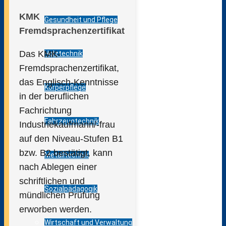
KMK
Gesundheit und Pflege
Fremdsprachenzertifikat
Das KMK-
Holztechnik
Fremdsprachenzertifikat,
das Englisch-Kenntnisse
Körperpflege
in der beruflichen
Fachrichtung
Fahrzeugtechnik
Industriekaufmann/-frau
auf den Niveau-Stufen B1
bzw. B2 bestätigt, kann
Metalltechnik
nach Ablegen einer
schriftlichen und
Sozialpädagogik
mündlichen Prüfung
erworben werden.
Wirtschaft und Verwaltung