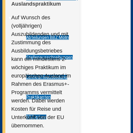
Auslandspraktikum
Auf Wunsch des
Kollegium
(volljährigen)
Auszubildenden und mit
Abteilungen BBZ Mölln
Zustimmung des
Ausbildungsbetriebes
Stellenausschreibungen
kann ein mindestens 2-
wöchiges Praktikum im
europäischen Ausland im
Lehrkräfteausbildung
Rahmen des Erasmus+-
Programms vermittelt
Praktikanten
werden. Dabei werden
Kosten für Reise und
Unterkunft von der EU
BBZ intern
übernommen.