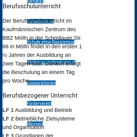
Klimarat
Berufsschulunterricht
Der Berufsschulunterricht im
Europaschule
Kaufmännischen Zentrum des
BBZ Mölln in der Schmilauer Str.
Schule ohne Rassismus
66 in Mölln findet in den ersten 1
½ Jahren der Ausbildung an
Stellenausschreibungen
zwei Tagen statt. Danach erfolgt
die Beschulung an einem Tag
pro Woche.
Kooperationen
Berufsbezogener Unterricht
Förderverein
LF 1
Ausbildung und Betrieb
LF 2
Betriebliche Zielsysteme
Messen
und Organisation
LF 3
Grundlagen der