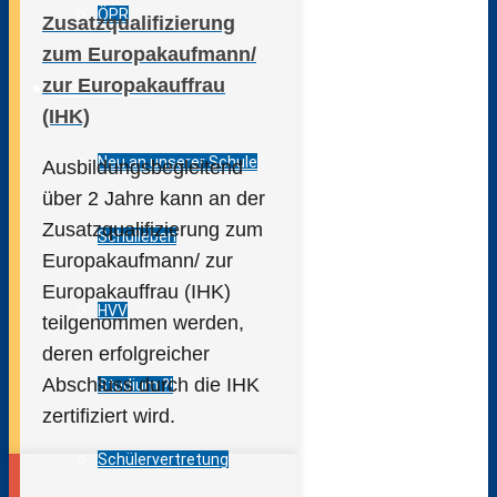
ÖPR
Zusatzqualifizierung
zum Europakaufmann/
zur Europakauffrau
SchülerInnen
(IHK)
Neu an unserer Schule
Ausbildungsbegleitend
über 2 Jahre kann an der
Zusatzqualifizierung zum
Schulleben
Europakaufmann/ zur
Europakauffrau (IHK)
HVV
teilgenommen werden,
deren erfolgreicher
Abschluss durch die IHK
Studium ?!
zertifiziert wird.
Schülervertretung