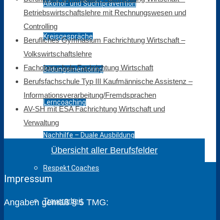
Alkohol- und Suchtprävention
Betriebswirtschaftslehre mit Rechnungswesen und
Controlling
Kreisgespräche
Berufliches Gymnasium Fachrichtung Wirtschaft –
Volkswirtschaftslehre
Fachoberschule Fachrichtung Wirtschaft
Bildungsmentoring
Berufsfachschule Typ III Kaufmännische Assistenz –
Informationsverarbeitung/Fremdsprachen
Lerncoaching
AV-SH mit ESA Fachrichtung Wirtschaft und
Verwaltung
Nachhilfe – Duale Ausbildung
Übersicht aller Berufsfelder
Respekt Coaches
Impressum
Trauerarbeit
Angaben gemäß § 5 TMG: