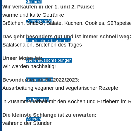
Klimarat
Wir verkaufen in der 1. und 2. Pause:
warme und kalte Getränke
Europaschule
Brötchen, Snacks, Salate, Kuchen, Cookies, Süßspeis
Das geht besonders gut und ist immer schnell weg
Schule ohne Rassismus
Salatschalen, Brötchen des Tages
Unser Motto ist:
Stellenausschreibungen
Wir werden nachhaltig!
Besonderheit ab SJ 2022/2023:
Kooperationen
Ausarbeitung veganer und vegetarischer Rezepte
Förderverein
in Zusammenarbeit mit den Köchen und Erziehern im 
Die kleinste Schlange ist zu erwarten:
Messen
während der Stunden