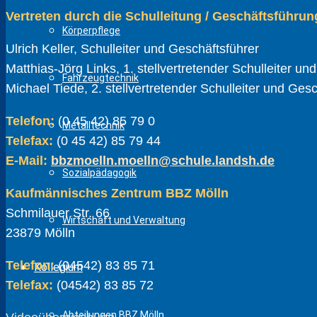
Vertreten durch die Schulleitung / Geschäftsführun
Körperpflege
Ulrich Keller, Schulleiter und Geschäftsführer
Matthias-Jörg Links, 1. stellvertretender Schulleiter un
Fahrzeugtechnik
Michael Tiede, 2. stellvertretender Schulleiter und Ges
Telefon:
(0 45 42) 85 79 0
Metalltechnik
Telefax:
(0 45 42) 85 79 44
E-Mail:
bbzmoelln.moelln@schule.landsh.de
Sozialpädagogik
Kaufmännisches Zentrum BBZ Mölln
Schmilauer Str. 66
Wirtschaft und Verwaltung
23879 Mölln
Telefon:
(04542) 83 85 71
Kollegium
Telefax:
(04542) 83 85 72
Abteilungen BBZ Mölln