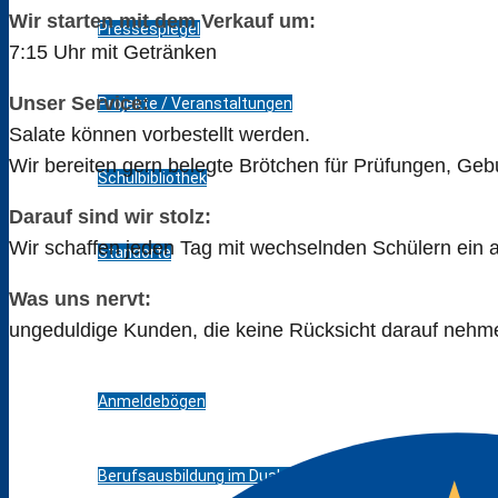
Wir starten mit dem Verkauf um:
Pressespiegel
7:15 Uhr mit Getränken
Unser Service:
Projekte / Veranstaltungen
Salate können vorbestellt werden.
Wir bereiten gern belegte Brötchen für Prüfungen, Gebu
Schulbibliothek
Darauf sind wir stolz:
Wir schaffen jeden Tag mit wechselnden Schülern ein at
Standorte
Was uns nervt:
Bildungsangebot
ungeduldige Kunden, die keine Rücksicht darauf nehme
Anmeldebögen
Berufsausbildung im Dualen System