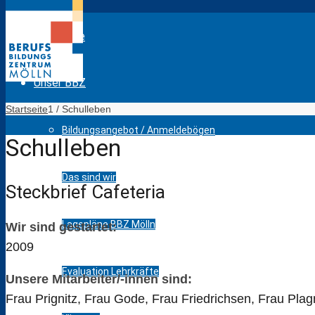
Startseite
Unser BBZ
Startseite
1
/
Schulleben
Bildungsangebot / Anmeldebögen
Schulleben
Das sind wir
Steckbrief Cafeteria
Lagepläne BBZ Mölln
Wir sind gestartet:
2009
Evaluation Lehrkräfte
Unsere Mitarbeiter/-innen sind:
Frau Prignitz, Frau Gode, Frau Friedrichsen, Frau Pl