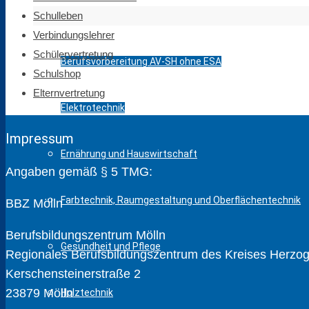
Schulleben
Bautechnik
Verbindungslehrer
Schülervertretung
Berufsvorbereitung AV-SH ohne ESA
Schulshop
Elternvertretung
Elektrotechnik
Impressum
Ernährung und Hauswirtschaft
Angaben gemäß § 5 TMG:
Farbtechnik, Raumgestaltung und Oberflächentechnik
BBZ Mölln
Berufsbildungszentrum Mölln
Gesundheit und Pflege
Regionales Berufsbildungszentrum des Kreises Herzogt
Kerschensteinerstraße 2
23879 Mölln
Holztechnik