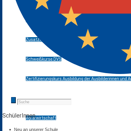
AV-SH mit ESA, ehem. BFS I
Bik-DaZ
Zusatzqualifikationen
Schweißkurse DVS
Zertifizierungskurs Ausbildung der Ausbilderinnen und Au
Berufsfelder
SchülerInnen
Agrarwirtschaft
Neu an unserer Schule