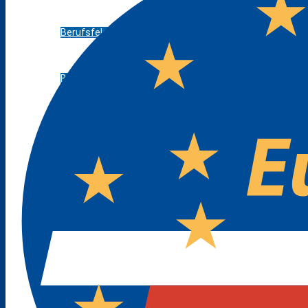
Berufsfelderprobung (Werkstatttage)
Berufsvorbereitung / AV-SH ohne ESA
Berufliches Gymnasium
Fachoberschule
Fachschule
Berufsfachschule III