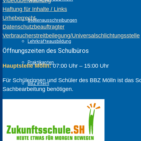
Videoüberwachung
Haftung für Inhalte / Links
Urheberrecht
Stellenausschreibungen
Datenschutzbeauftragter
Verbraucherstreitbeilegung/Universalschlichtungsstelle
Lehrkräfteausbildung
Öffnungszeiten des Schulbüros
Praktikanten
Hauptstelle Mölln:
07:00 Uhr – 15:00 Uhr
Für Schülerinnen und Schüler des BBZ Mölln ist das Schu
BBZ intern
Sach­bear­beitung benötigen.
ÖPR
SchülerInnen