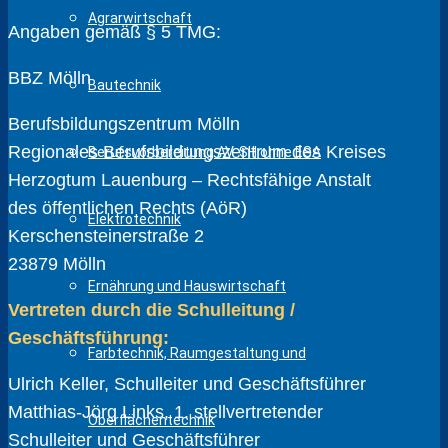
Agrarwirtschaft
Angaben gemäß § 5 TMG:
BBZ Mölln
Bautechnik
Berufsbildungszentrum Mölln
Regionales Berufsbildungszentrum des Kreises
Berufsvorbereitung AV-SH ohne ESA
Herzogtum Lauenburg – Rechtsfähige Anstalt
des öffentlichen Rechts (AöR)
Elektrotechnik
Kerschensteinerstraße 2
23879 Mölln
Ernährung und Hauswirtschaft
Vertreten durch die Schulleitung /
Geschäftsführung:
Farbtechnik, Raumgestaltung und
Ulrich Keller, Schulleiter und Geschäftsführer
Matthias-Jörg Links, 1. stellvertretender
Oberflächentechnik
Schulleiter und Geschäftsführer