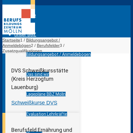
Startseite
Unser BBZ
Startseite
1
/
Bildungsangebot /
Anmeldebögen
2
/
Berufsfelder
3
/
Zusatzqualifikationen
Bildungsangebot / Anmeldebögen
DVS Schweißkursstätte
Das sind wir
(Kreis Herzogtum
Lauenburg)
Lagepläne BBZ Mölln
Schweißkurse DVS
Evaluation Lehrkräfte
Berufsfeld Ernährung und