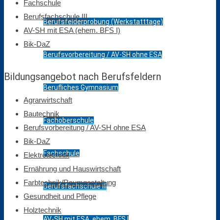
Fach­schule
Berufs­fach­schule III
Berufsfelderprobung (Werkstatttage)
AV-SH mit ESA (ehem. BFS I)
Bik-DaZ
Berufsvorbereitung / AV-SH ohne ESA
Bildungs­angebot nach Berufs­feldern
Berufliches Gymnasium
Agrar­wirt­schaft
Bautechnik
Fachoberschule
Berufsvorbereitung / AV-SH ohne ESA
Bik-DaZ
Fachschule
Elektrotechnik
Ernährung und Haus­wirt­schaft
Farb­technik/Raum­ge­stal­tung
Berufsfachschule III
Gesundheit und Pflege
Holztechnik
AV-SH mit ESA, ehem. BFS I