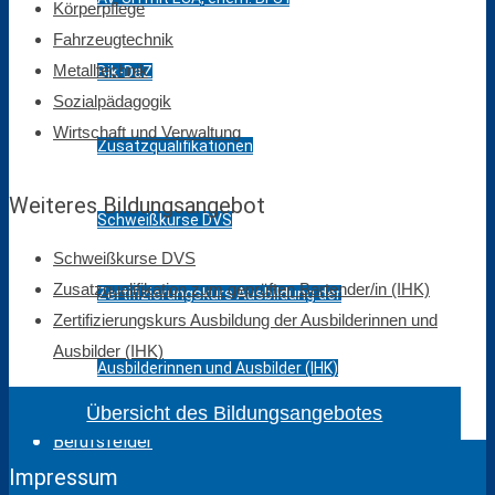
Körper­pflege
Fahrzeugtechnik
Metalltechnik
Bik-DaZ
Sozial­päda­gogik
Wirtschaft und Verwaltung
Zusatzqualifikationen
Weiteres Bildungsangebot
Schweißkurse DVS
Schweißkurse DVS
Zusatzqualifikation zum geprüften Bartender/in (IHK)
Zertifizierungskurs Ausbildung der
Zertifizierungskurs Ausbildung der Ausbilderinnen und
Ausbilder (IHK)
Ausbilderinnen und Ausbilder (IHK)
Übersicht des Bildungs­ange­botes
Berufsfelder
Impressum