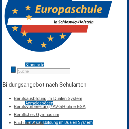
Pressespiegel
Projekte / Veranstaltungen
Schulbibliothek
Standorte
Bildungsangebot
Bildungs­angebot nach Schul­arten
Berufs­ausbildung im Dualen System
Anmeldebögen
Berufsvorbereitung / AV-SH ohne ESA
Berufliches Gymnasium
Berufsausbildung im Dualen System
Fach­oberschule