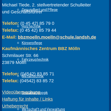
Michael Tiede, 2. stellvertretender Schulleiter
Gesundheit und Pflege
und Geschäftsführer
Telefon:
(0 45 42) 85 79 0
Holztechnik
Telefax:
(0 45 42) 85 79 44
E-Mail:
bbzmoelln.moelln@schule.landsh.de
Körperpflege
Kaufmännisches Zentrum BBZ Mölln
Schmilauer Str. 66
Fahrzeugtechnik
23879 Mölln
Telefon:
(04542) 83 85 71
Metalltechnik
Telefax:
(04542) 83 85 72
Videoüberwachung
Sozialpädagogik
Haftung für Inhalte / Links
Urheberrecht
Wirtschaft und Verwaltung