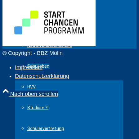
ÖPR
SchülerInnen
Neu an unserer Schule
© Copyright - BBZ Mölln
Schulleben
Impressum
Datenschutzerklärung
HVV
Nach oben scrollen
Studium ?!
Schülervertretung