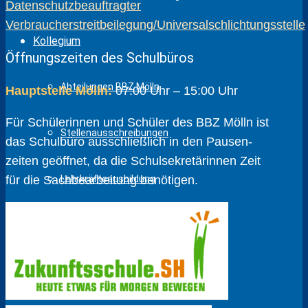
Datenschutzbeauftragter
Verbraucherstreitbeilegung/Universalschlichtungsstelle
Kollegium
Öffnungszeiten des Schulbüros
Abteilungen BBZ Mölln
Hauptstelle Mölln:
07:00 Uhr – 15:00 Uhr
Für Schülerinnen und Schüler des BBZ Mölln ist
Stellenausschreibungen
das Schulbüro ausschließlich in den Pausen­
zeiten geöffnet, da die Schul­sekretärinnen Zeit
Lehrkräfteausbildung
für die Sach­bear­beitung benötigen.
Praktikanten
BBZ intern