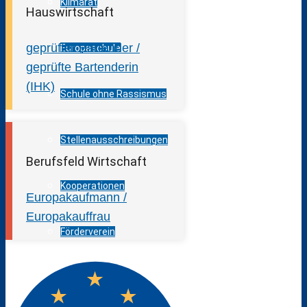
Klimarat
Hauswirtschaft
geprüfter Bartender /
Europaschule
geprüfte Bartenderin
(IHK)
Schule ohne Rassismus
Stellenausschreibungen
Berufsfeld Wirtschaft
Kooperationen
Europakaufmann /
Europakauffrau
Förderverein
Messen