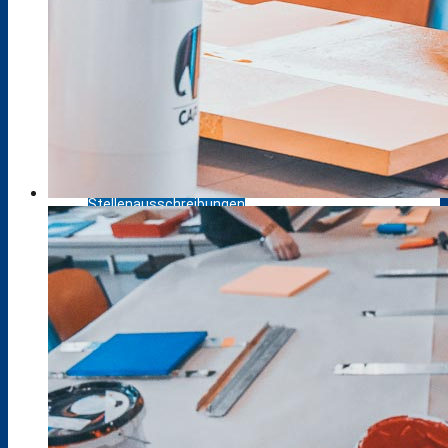
Klimarat
Europaschule
Schule ohne Rassismus
Stellenausschreibungen
Kooperationen
Förderverein
Messen