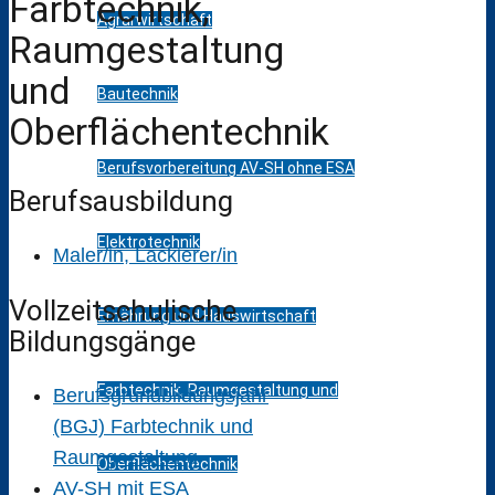
Farbtechnik,
Agrarwirtschaft
Raumgestaltung
und
Bautechnik
Oberflächentechnik
Berufsvorbereitung AV-SH ohne ESA
Berufsausbildung
Elektrotechnik
Maler/in, Lackierer/in
Vollzeitschulische
Ernährung und Hauswirtschaft
Bildungsgänge
Farbtechnik, Raumgestaltung und
Berufsgrundbildungsjahr
(BGJ) Farbtechnik und
Raumgestaltung
Oberflächentechnik
AV-SH mit ESA