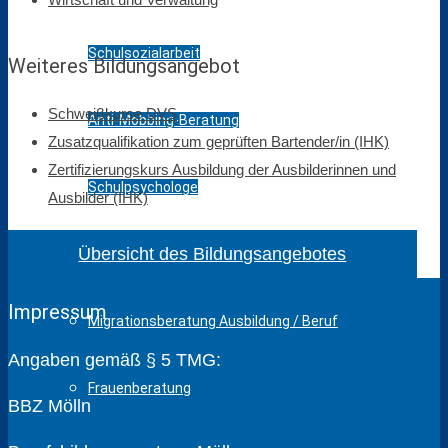
Schulsozialarbeit
Weiteres Bildungsangebot
Schweißkurse DVS
Anti-Mobbing-Beratung
Zusatzqualifikation zum geprüften Bartender/in (IHK)
Zertifizierungskurs Ausbildung der Ausbilderinnen und
Schulpsychologe
Ausbilder (IHK)
Übersicht des Bildungs­ange­botes
Verbindungslehrer
Impressum
Migrationsberatung Ausbildung / Beruf
Angaben gemäß § 5 TMG:
Frauenberatung
BBZ Mölln