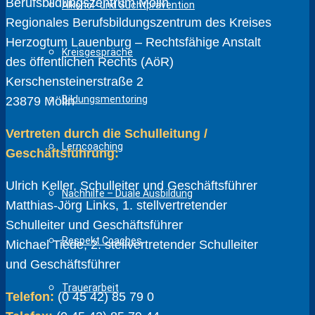
Berufsbildungszentrum Mölln
Alkohol- und Suchtprävention
Regionales Berufsbildungszentrum des Kreises
Herzogtum Lauenburg – Rechtsfähige Anstalt
Kreisgespräche
des öffentlichen Rechts (AöR)
Kerschensteinerstraße 2
Bildungsmentoring
23879 Mölln
Vertreten durch die Schulleitung /
Lerncoaching
Geschäftsführung:
Ulrich Keller, Schulleiter und Geschäftsführer
Nachhilfe – Duale Ausbildung
Matthias-Jörg Links, 1. stellvertretender
Schulleiter und Geschäftsführer
Respekt Coaches
Michael Tiede, 2. stellvertretender Schulleiter
und Geschäftsführer
Trauerarbeit
Telefon:
(0 45 42) 85 79 0