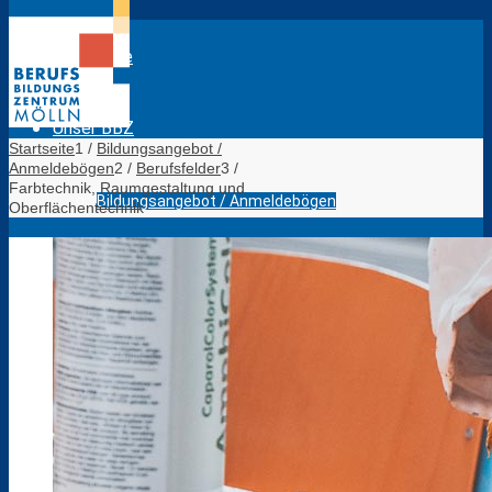
Startseite
Unser BBZ
Startseite
1
/
Bildungsangebot /
Anmeldebögen
2
/
Berufsfelder
3
/
Farbtechnik, Raumgestaltung und
Bildungsangebot / Anmeldebögen
Oberflächentechnik
Das sind wir
Lagepläne BBZ Mölln
Evaluation Lehrkräfte