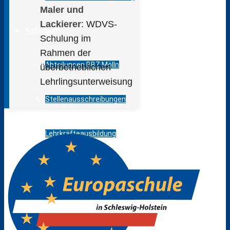
Maler und
Lackierer
: WDVS-
Kollegium
Schulung im
Rahmen der
Abteilungen BBZ Mölln
überbetrieblichen
Lehrlingsunterweisung
Stellenausschreibungen
Lehrkräfteausbildung
Praktikanten
BBZ intern