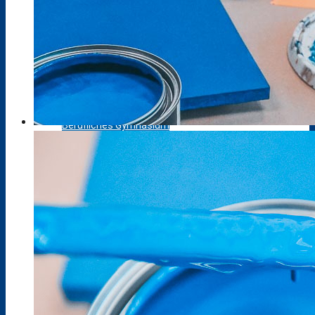
Berufsfelderprobung (Werkstatttage)
Berufsvorbereitung / AV-SH ohne ESA
Berufliches Gymnasium
Fachoberschule
Fachschule
Berufsfachschule III
AV-SH mit ESA, ehem. BFS I