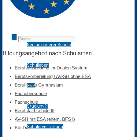
ÖPR
SchülerInnen
Neu an unserer Schule
Bildungs­angebot nach Schul­arten
Schulleben
Berufs­ausbildung im Dualen System
Berufsvorbereitung / AV-SH ohne ESA
Berufliches Gymnasium
HVV
Fach­oberschule
Fach­schule
Studium ?!
Berufs­fach­schule III
AV-SH mit ESA (ehem. BFS I)
Schülervertretung
Bik-DaZ