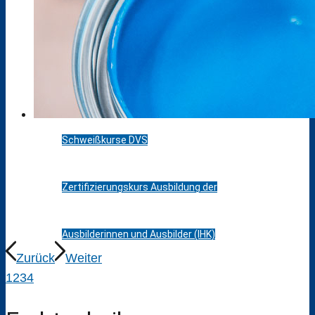
Bik-DaZ
Zusatzqualifikationen
Schweißkurse DVS
Zertifizierungskurs Ausbildung der
Ausbilderinnen und Ausbilder (IHK)
Zurück
Weiter
1
2
3
4
Berufsfelder