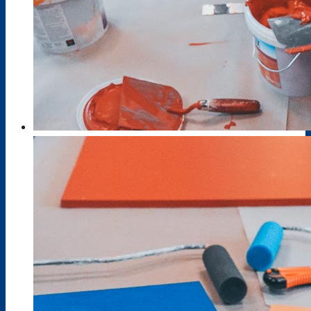
Pressespiegel
Projekte / Veranstaltungen
Schulbibliothek
Standorte
Bildungsangebot
Anmeldebögen
Berufsausbildung im Dualen System