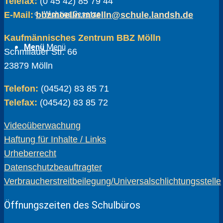
Telefax:
(0 45 42) 85 79 44
E-Mail:
bbzmoelln.moelln@schule.landsh.de
Wichtige Gesetze
Kaufmännisches Zentrum BBZ Mölln
Menü
Menü
Schmilauer Str. 66
23879 Mölln
Telefon:
(04542) 83 85 71
Telefax:
(04542) 83 85 72
Videoüberwachung
Haftung für Inhalte / Links
Urheberrecht
Datenschutzbeauftragter
Verbraucherstreitbeilegung/Universalschlichtungsstelle
Öffnungszeiten des Schulbüros