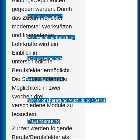
Bildungswegchancen
gegeben werden. Durch
Schulsozialarbeit
das Zusammenspiel
modernster Werkstätten
und kompetenter
Anti-Mobbing-Beratung
Lehrkräfte wird ein
Einblick in
Schulpsychologe
unterschiedliche
Berufsfelder ermöglicht.
Die Schüler haben die
Verbindungslehrer
Möglichkeit, in zwei
Wochen drei
Migrationsberatung Ausbildung / Beruf
verschiedene Module zu
besuchen.
Frauenberatung
Zurzeit werden folgende
Berufe/Berufsfelder als