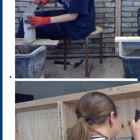
Gesundheit und Pflege
Holztechnik
Körperpflege
Fahrzeugtechnik
Metalltechnik
Sozialpädagogik
Wirtschaft und Verwaltung