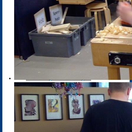
Bik-DaZ
Zusatzqualifikationen
Schweißkurse DVS
Zertifizierungskurs Ausbildung der
Ausbilderinnen und Ausbilder (IHK)
Berufsfelder