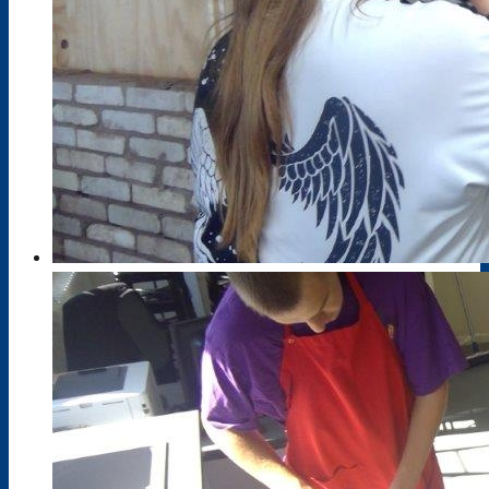
Kollegium
Abteilungen BBZ Mölln
Stellenausschreibungen
Lehrkräfteausbildung
Praktikanten
BBZ intern