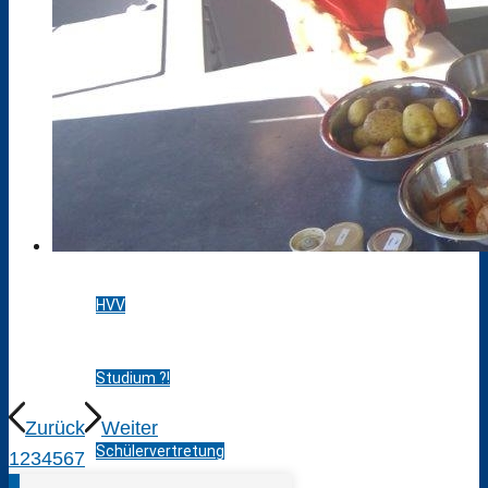
ÖPR
SchülerInnen
Neu an unserer Schule
Schulleben
HVV
Studium ?!
Zurück
Weiter
Schülervertretung
1
2
3
4
5
6
7