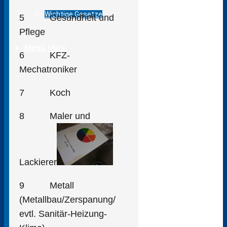
Wichtige Gesetze
5 Gesundheit und
Pflege
Menü
Menü
6 KFZ-
Mechatroniker
7 Koch
8 Maler und
Lackierer
9 Metall
(Metallbau/Zerspanung/
evtl. Sanitär-Heizung-