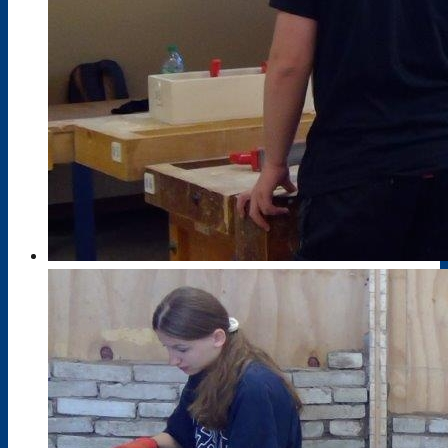
Agrarwirtschaft
Bautechnik
Berufsvorbereitung AV-SH ohne ESA
Elektrotechnik
Ernährung und Hauswirtschaft
Farbtechnik, Raumgestaltung und
Oberflächentechnik