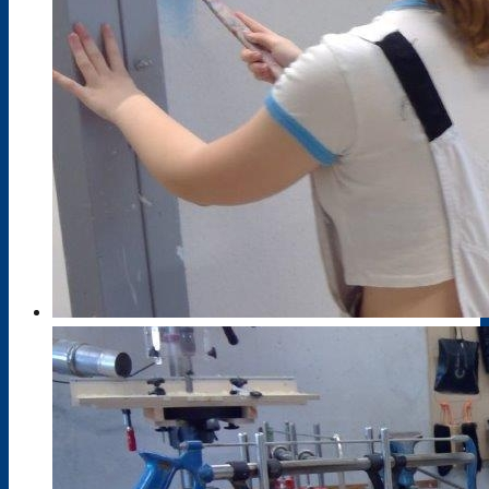
Pressespiegel
Projekte / Veranstaltungen
Schulbibliothek
Standorte
Bildungsangebot
Anmeldebögen
Berufsausbildung im Dualen System