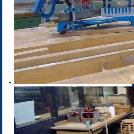
Berufsfelderprobung (Werkstatttage)
Berufsvorbereitung / AV-SH ohne ESA
Berufliches Gymnasium
Fachoberschule
Fachschule
Berufsfachschule III
AV-SH mit ESA, ehem. BFS I