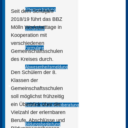
Elternvertretung
Seit dem Schuljahr
2018/19 führt das BBZ
Mölln Werkstatttage in
Schulshop
Kooperation mit
verschiedenen
Formulare
Gemeinschaftsschulen
des Kreises durch.
Abwesenheitsmeldung
Den Schülern der 8.
Klassen der
Beratung / Hilfe
Gemeinschaftsschulen
soll möglichst frühzeitig
ein Überblick über die
Berufs- und Studienberatung
Vielzahl der erlernbaren
Berufe, Abschlüsse und
Bildungsbegleitung