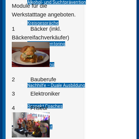
Alkohol- und Suchtprävention
Module für die
Werkstatttage angeboten.
Kreisgespräche
1 Bäcker (inkl.
Bäckereifachverkäufer)
Bildungsmentoring
Lerncoaching
2 Bauberufe
Nachhilfe – Duale Ausbildung
3 Elektroniker
Respekt Coaches
4 Friseur
Trauerarbeit