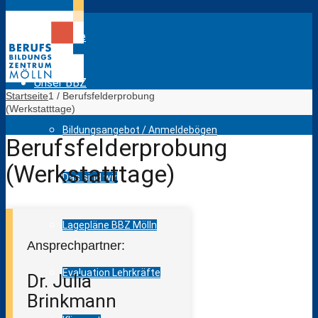
Startseite
Unser BBZ
Startseite
1
/
Berufsfelderprobung
(Werkstatttage)
Bildungsangebot / Anmeldebögen
Berufsfelderprobung
(Werkstatttage)
Das sind wir
Lagepläne BBZ Mölln
Ansprechpartner:
Evaluation Lehrkräfte
Dr. Julia
Brinkmann