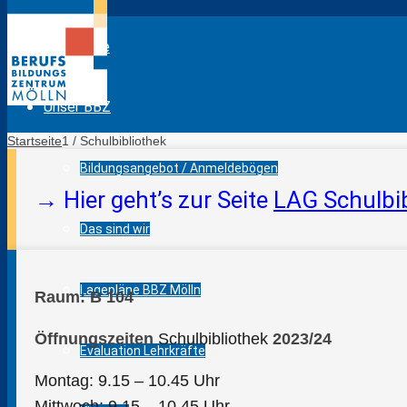
Startseite
Unser BBZ
Startseite
1
/
Schulbibliothek
Bildungsangebot / Anmeldebögen
→ Hier geht’s zur Seite
LAG Schulbib
Das sind wir
Lagepläne BBZ Mölln
Raum: B 104
Öffnungszeiten
Schulbibliothek
2023/24
Evaluation Lehrkräfte
Montag: 9.15 – 10.45 Uhr
Mittwoch: 9.15 – 10.45 Uhr