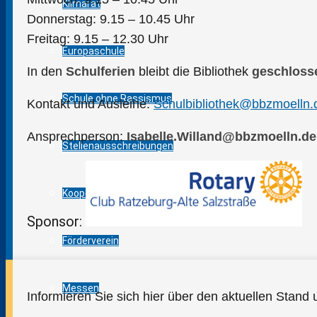
Klimarat
Donnerstag: 9.15 – 10.45 Uhr
Freitag: 9.15 – 12.30 Uhr
Europaschule
In den
Schulferien
bleibt die Bibliothek
geschloss
Schule ohne Rassismus
Kontakt und Ausleihe:
Schulbibliothek@bbzmoelln.
Ansprechperson:
Isabelle.Willand@bbzmoelln.de
Stellenausschreibungen
Kooperationen
Sponsor:
Förderverein
Messen
Informieren Sie sich hier über den aktuellen Stan