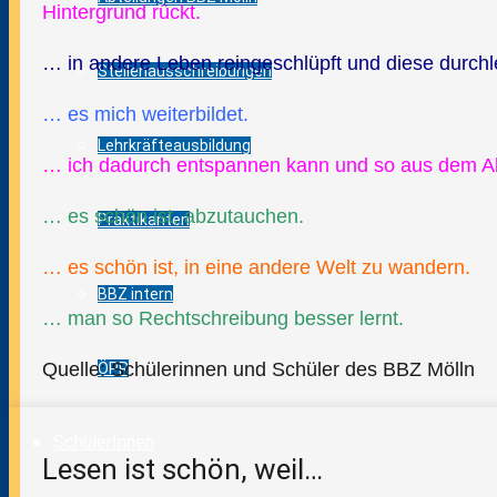
Hintergrund rückt.
… in andere Leben reingeschlüpft und diese durch
Stellenausschreibungen
… es mich weiterbildet.
Lehrkräfteausbildung
… ich dadurch entspannen kann und so aus dem A
… es schön ist, abzutauchen.
Praktikanten
… es schön ist, in eine andere Welt zu wandern.
BBZ intern
… man so Rechtschreibung besser lernt.
Quelle: Schülerinnen und Schüler des BBZ Mölln
ÖPR
SchülerInnen
Lesen ist schön, weil…