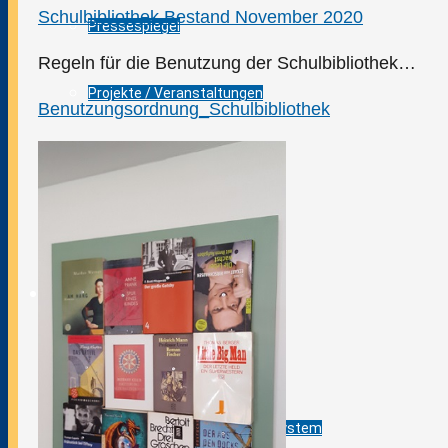
Schulbibliothek Bestand November 2020
Pressespiegel
Regeln für die Benutzung der Schulbibliothek…
Projekte / Veranstaltungen
Benutzungsordnung_Schulbibliothek
Schulbibliothek
Standorte
Bildungsangebot
Anmeldebögen
Berufsausbildung im Dualen System