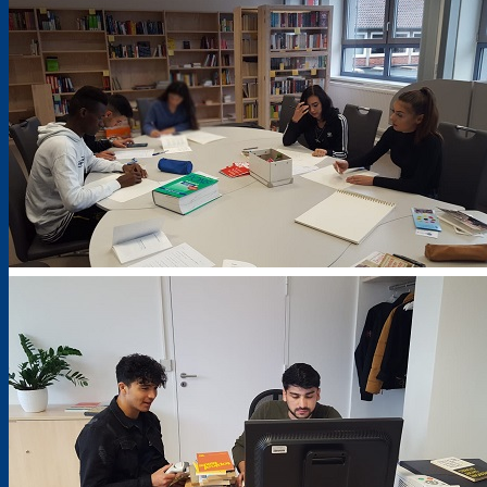
AV-SH mit ESA, ehem. BFS I
Bik-DaZ
Zusatzqualifikationen
Schweißkurse DVS
Zertifizierungskurs Ausbildung der Ausbilderinnen und Au
Berufsfelder
Agrarwirtschaft