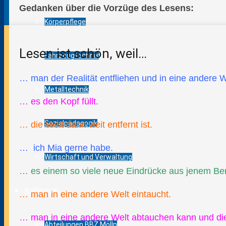
Gedanken über die Vorzüge des Lesens:
Körperpflege
Lesen ist schön, weil…
Fahrzeugtechnik
… man der Realität entfliehen und in eine andere 
Metalltechnik
… es den Kopf füllt.
Sozialpädagogik
… die Welt dann weit entfernt ist.
… ich Mia gerne habe.
Wirtschaft und Verwaltung
… es einem so viele neue Eindrücke aus jenem Bere
Kollegium
… man in eine andere Welt eintaucht.
… man in eine andere Welt abtauchen kann und die
Abteilungen BBZ Mölln