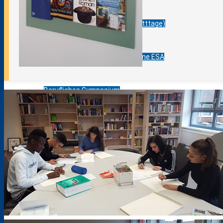
Berufsfelderprobung (Werkstatttage)
Berufsvorbereitung / AV-SH ohne ESA
Berufliches Gymnasium
Fachoberschule
Fachschule
Berufsfachschule III