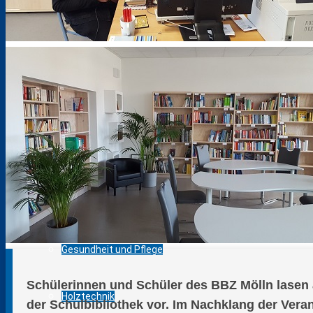
Bautechnik
Berufsvorbereitung AV-SH ohne ESA
Elektrotechnik
Ernährung und Hauswirtschaft
Farbtechnik, Raumgestaltung und Oberflächentechnik
Gesundheit und Pflege
Schülerinnen und Schüler des BBZ Mölln lasen
Holztechnik
der Schulbibliothek vor. Im Nachklang der Vera