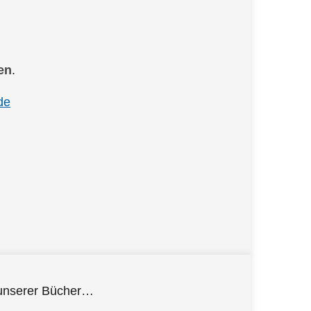
en
.
de
d unserer Bücher…