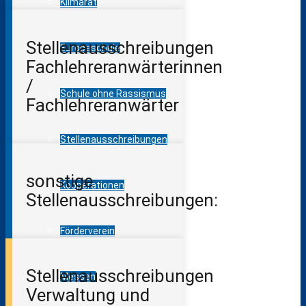
Klimarat
Stellenausschreibungen
Europaschule
Fachlehreranwärterinnen
/
Schule ohne Rassismus
Fachlehreranwärter
Stellenausschreibungen
sonstige
Kooperationen
Stellenausschreibungen:
Förderverein
Stellenausschreibungen
Messen
Verwaltung und