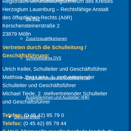
Regionales Berufsbildungszentrum des Kreises
Herzogtum Lauenburg – Rechtsfähige Anstalt
des öffentlichen Rechts (AöR)
Bik-DaZ
Kerschensteinerstraße 2
23879 Mölln
Zusatzqualifikationen
Vertreten durch die Schulleitung /
Geschäftsführung:
Schweißkurse DVS
Ulrich Keller, Schulleiter und Geschäftsführer
Matthias-Jörg Links, 1. stellvertretender
Zertifizierungskurs Ausbildung der
Schulleiter und Geschäftsführer
Michael Tiede, 2. stellvertretender Schulleiter
Ausbilderinnen und Ausbilder (IHK)
und Geschäftsführer
Telefon:
(0 45 42) 85 79 0
Berufsfelder
Telefax:
(0 45 42) 85 79 44