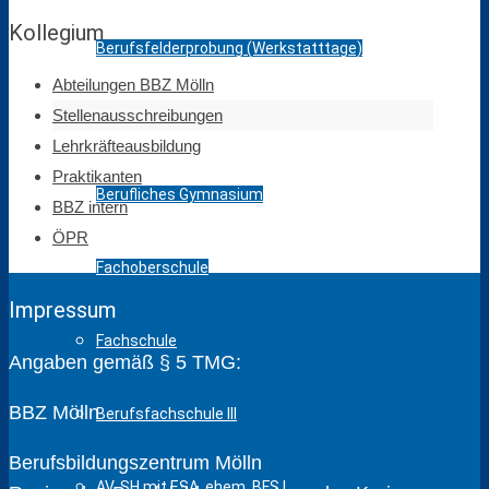
Kollegium
Berufsfelderprobung (Werkstatttage)
Abteilungen BBZ Mölln
Stellenausschreibungen
Berufsvorbereitung / AV-SH ohne ESA
Lehrkräfteausbildung
Praktikanten
Berufliches Gymnasium
BBZ intern
ÖPR
Fachoberschule
Impressum
Fachschule
Angaben gemäß § 5 TMG:
BBZ Mölln
Berufsfachschule III
Berufsbildungszentrum Mölln
AV-SH mit ESA, ehem. BFS I