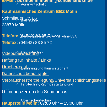
E-Mail:
bbzmoelln.moelln@schule.landsh.de
Agrarwirtschaft
Kaufmännisches Zentrum BBZ Mölln
Schmilauer Str. 66
Bautechnik
23879 Mölln
Telefon:
(04542) 83 85 71
Berufsvorbereitung AV-SH ohne ESA
Telefax:
(04542) 83 85 72
Elektrotechnik
Videoüberwachung
Haftung für Inhalte / Links
Urheberrecht
Ernährung und Hauswirtschaft
Datenschutzbeauftragter
Verbraucherstreitbeilegung/Universalschlichtungsstelle
Farbtechnik, Raumgestaltung und
Öffnungszeiten des Schulbüros
Oberflächentechnik
Hauptstelle Mölln:
07:00 Uhr – 15:00 Uhr