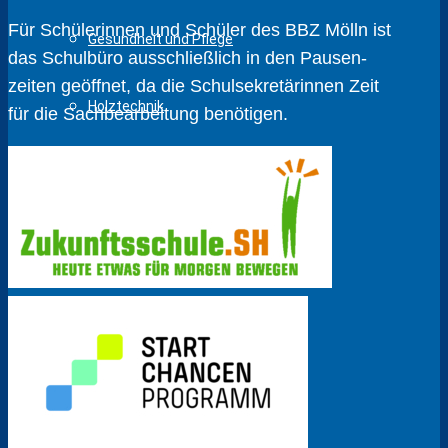
Für Schülerinnen und Schüler des BBZ Mölln ist
Gesundheit und Pflege
das Schulbüro ausschließlich in den Pausen­
zeiten geöffnet, da die Schul­sekretärinnen Zeit
Holztechnik
für die Sach­bear­beitung benötigen.
Körperpflege
Fahrzeugtechnik
Metalltechnik
Sozialpädagogik
Wirtschaft und Verwaltung