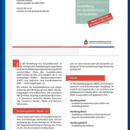
Klimarat
Europaschule
Schule ohne Rassismus
Stellenausschreibungen
Kooperationen
Förderverein
Messen