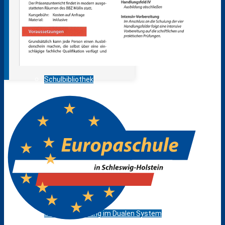
Pressespiegel
Projekte / Veranstaltungen
Schulbibliothek
Standorte
Bildungsangebot
Anmeldebögen
Berufsausbildung im Dualen System