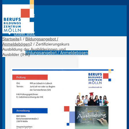
Startseite
Unser BBZ
Startseite
1
/
Bildungsangebot /
Anmeldebögen
2
/
Zertifizierungskurs
Ausbildung der Ausbilderinnen und
Bildungsangebot / Anmeldebögen
Ausbilder (IHK)
Das sind wir
Lagepläne BBZ Mölln
Evaluation Lehrkräfte