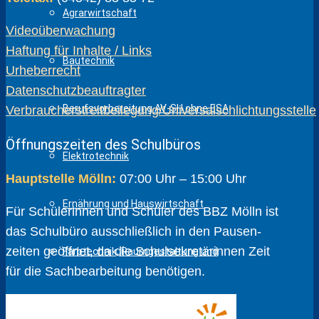
Agrarwirtschaft
Videoüberwachung
Haftung für Inhalte / Links
Bautechnik
Urheberrecht
Datenschutzbeauftragter
Berufsvorbereitung AV-SH ohne ESA
Verbraucherstreitbeilegung/Universalschlichtungsstelle
Öffnungszeiten des Schulbüros
Elektrotechnik
Hauptstelle Mölln:
07:00 Uhr – 15:00 Uhr
Ernährung und Hauswirtschaft
Für Schülerinnen und Schüler des BBZ Mölln ist
das Schulbüro ausschließlich in den Pausen­
zeiten geöffnet, da die Schul­sekretärinnen Zeit
Farbtechnik, Raumgestaltung und
für die Sach­bear­beitung benötigen.
Oberflächentechnik