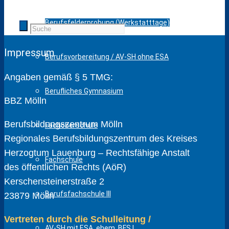
Berufsfelderprobung (Werkstatttage)
Impressum
Berufsvorbereitung / AV-SH ohne ESA
Angaben gemäß § 5 TMG:
Berufliches Gymnasium
BBZ Mölln
Berufsbildungszentrum Mölln
Fachoberschule
Regionales Berufsbildungszentrum des Kreises
Herzogtum Lauenburg – Rechtsfähige Anstalt
Fachschule
des öffentlichen Rechts (AöR)
Kerschensteinerstraße 2
Berufsfachschule III
23879 Mölln
Vertreten durch die Schulleitung /
AV-SH mit ESA, ehem. BFS I