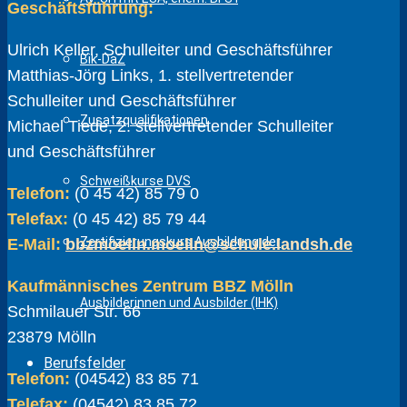
Geschäftsführung:
Ulrich Keller, Schulleiter und Geschäftsführer
Bik-DaZ
Matthias-Jörg Links, 1. stellvertretender
Schulleiter und Geschäftsführer
Zusatzqualifikationen
Michael Tiede, 2. stellvertretender Schulleiter
und Geschäftsführer
Schweißkurse DVS
Telefon:
(0 45 42) 85 79 0
Telefax:
(0 45 42) 85 79 44
Zertifizierungskurs Ausbildung der
E-Mail:
bbzmoelln.moelln@schule.landsh.de
Kaufmännisches Zentrum BBZ Mölln
Ausbilderinnen und Ausbilder (IHK)
Schmilauer Str. 66
23879 Mölln
Berufsfelder
Telefon:
(04542) 83 85 71
Telefax:
(04542) 83 85 72