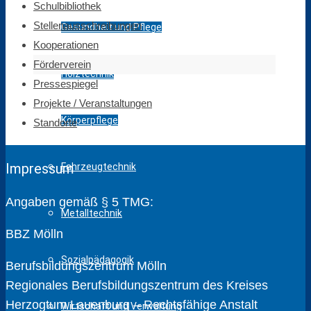
Schulbibliothek
Stellenausschreibungen
Gesundheit und Pflege
Kooperationen
Förderverein
Holztechnik
Pressespiegel
Projekte / Veranstaltungen
Körperpflege
Standorte
Impressum
Fahrzeugtechnik
Angaben gemäß § 5 TMG:
Metalltechnik
BBZ Mölln
Sozialpädagogik
Berufsbildungszentrum Mölln
Regionales Berufsbildungszentrum des Kreises
Herzogtum Lauenburg – Rechtsfähige Anstalt
Wirtschaft und Verwaltung