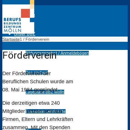
Startseite
Unser BBZ
Startseite
1
/
Förderverein
Förderverein
Bildungsangebot / Anmeldebögen
Das sind wir
Der Förderverein der
Beruflichen Schulen wurde am
08. Mai 1984 gegründet.
Lagepläne BBZ Mölln
Die derzeitigen etwa 240
Mitglieder setzen sich aus
Evaluation Lehrkräfte
Firmen, Eltern und Lehrkräften
zusammen. Mit den Spenden