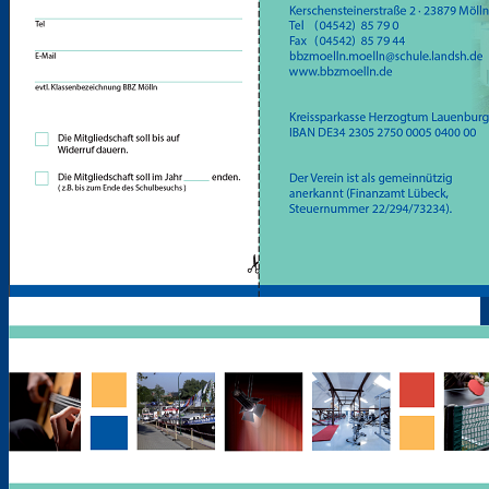
Berufsfelderprobung (Werkstatttage)
Berufsvorbereitung / AV-SH ohne ESA
Berufliches Gymnasium
Fachoberschule
Fachschule
Berufsfachschule III
AV-SH mit ESA, ehem. BFS I