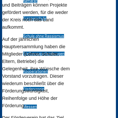
Klimarat
und Beiträgen können Projekte
gefördert werden, für die weder
Europaschule
der Kreis noch das Land
aufkommt.
Schule ohne Rassismus
Auf der jährlichen
Hauptversammlung haben die
Mitglieder (Lehrer, Schüler,
Stellenausschreibungen
Eltern, Betriebe) die
Gelegenheit, ihre Wünsche dem
Kooperationen
Vorstand vorzutragen. Dieser
wiederum beschließt über die
Förderverein
Förderungswürdigkeit,
Reihenfolge und Höhe der
Förderung.
Messen
Der Förderverein hat das Ziel,