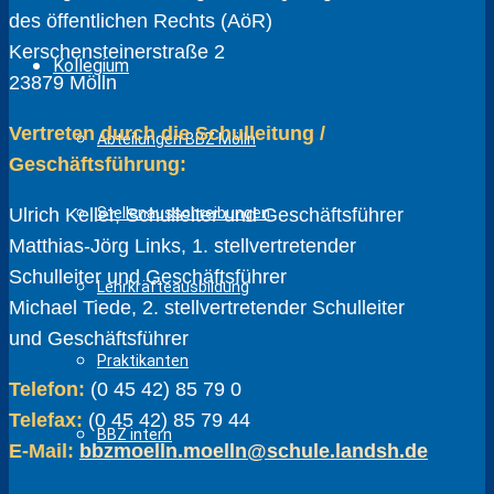
des öffentlichen Rechts (AöR)
Kerschensteinerstraße 2
Kollegium
23879 Mölln
Vertreten durch die Schulleitung /
Abteilungen BBZ Mölln
Geschäftsführung:
Ulrich Keller, Schulleiter und Geschäftsführer
Stellenausschreibungen
Matthias-Jörg Links, 1. stellvertretender
Schulleiter und Geschäftsführer
Lehrkräfteausbildung
Michael Tiede, 2. stellvertretender Schulleiter
und Geschäftsführer
Praktikanten
Telefon:
(0 45 42) 85 79 0
Telefax:
(0 45 42) 85 79 44
BBZ intern
E-Mail:
bbzmoelln.moelln@schule.landsh.de