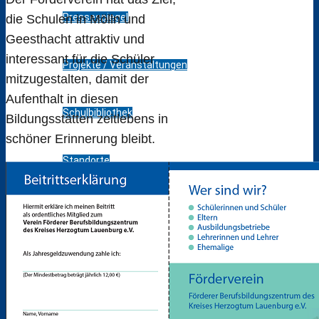
Pressespiegel
die Schulen in Mölln und
Geesthacht attraktiv und
interessant für die Schüler
Projekte / Veranstaltungen
mitzugestalten, damit der
Aufenthalt in diesen
Schulbibliothek
Bildungsstätten zeitlebens in
schöner Erinnerung bleibt.
Standorte
Bildungsangebot
Anmeldebögen
Berufsausbildung im Dualen System