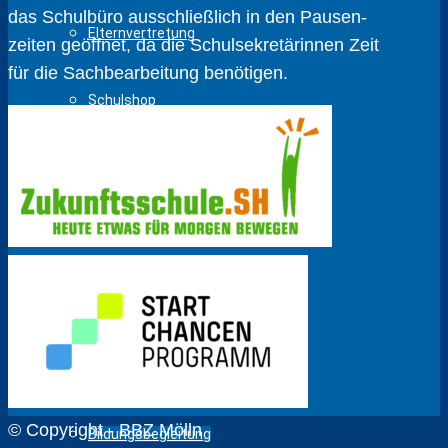
das Schulbüro ausschließlich in den Pausen­
Elternvertretung
zeiten geöffnet, da die Schul­sekretärinnen Zeit
für die Sach­bear­beitung benötigen.
Schulshop
Formulare
Abwesenheitsmeldung
Beratung / Hilfe
Berufs- und Studienberatung
© Copyright - BBZ Mölln
Bildungsbegleitung