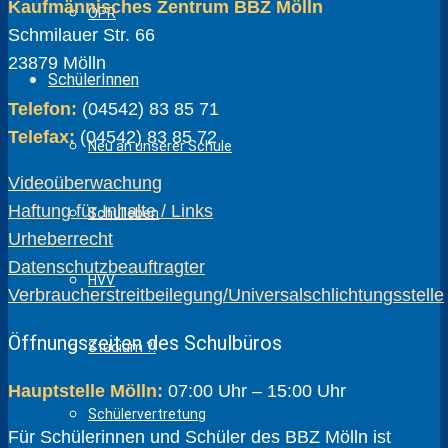
Kaufmännisches Zentrum BBZ Mölln
ÖPR
Schmilauer Str. 66
23879 Mölln
SchülerInnen
Telefon:
(04542) 83 85 71
Telefax:
(04542) 83 85 72
Neu an unserer Schule
Videoüberwachung
Haftung für Inhalte / Links
Schulleben
Urheberrecht
Datenschutzbeauftragter
HVV
Verbraucherstreitbeilegung/Universalschlichtungsstelle
Öffnungszeiten des Schulbüros
Studium ?!
Hauptstelle Mölln:
07:00 Uhr – 15:00 Uhr
Schülervertretung
Für Schülerinnen und Schüler des BBZ Mölln ist