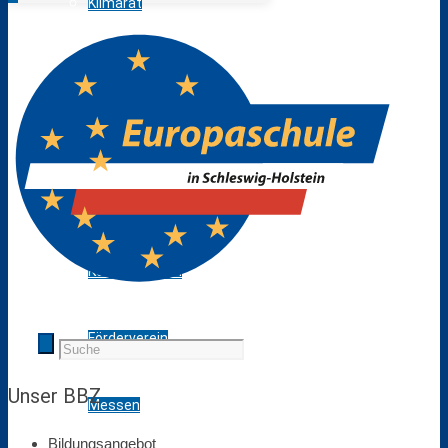
Klimarat
Europaschule
Schule ohne Rassismus
Stellenausschreibungen
Kooperationen
Förderverein
Unser BBZ
Messen
Bildungsangebot