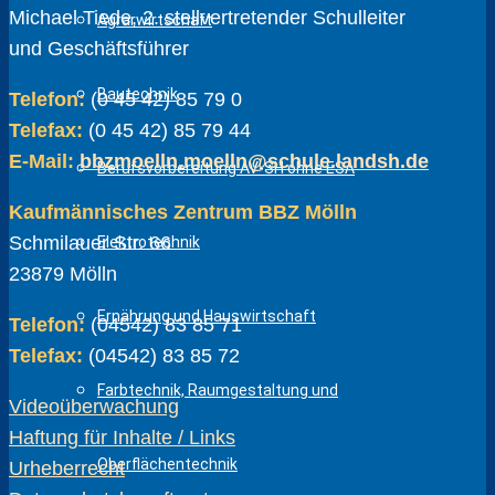
Michael Tiede, 2. stellvertretender Schulleiter
Agrarwirtschaft
und Geschäftsführer
Bautechnik
Telefon:
(0 45 42) 85 79 0
Telefax:
(0 45 42) 85 79 44
E-Mail:
bbzmoelln.moelln@schule.landsh.de
Berufsvorbereitung AV-SH ohne ESA
Kaufmännisches Zentrum BBZ Mölln
Schmilauer Str. 66
Elektrotechnik
23879 Mölln
Ernährung und Hauswirtschaft
Telefon:
(04542) 83 85 71
Telefax:
(04542) 83 85 72
Farbtechnik, Raumgestaltung und
Videoüberwachung
Haftung für Inhalte / Links
Oberflächentechnik
Urheberrecht