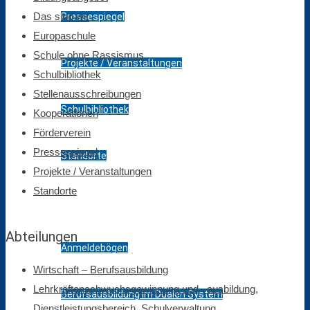
Das sind wir
Pressespiegel
Europaschule
Schule ohne Rassismus
Projekte / Veranstaltungen
Schulbibliothek
Stellenausschreibungen
Schulbibliothek
Kooperationen
Förderverein
Pressespiegel
Standorte
Projekte / Veranstaltungen
Standorte
Bildungsangebot
Abteilungen
Anmeldebögen
Wirtschaft – Berufsausbildung
Lehrkräftenachwuchsgewinnung und –ausbildung,
Berufsausbildung im Dualen System
Dienstleistungsbereich, Schulverwaltung