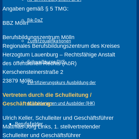
Angaben gemäß § 5 TMG:
Bik-DaZ
BBZ Mölln
Berufsbildungszentrum Mölln
Zusatzqualifikationen
Regionales Berufsbildungszentrum des Kreises
Herzogtum Lauenburg – Rechtsfähige Anstalt
Schweißkurse DVS
des öffentlichen Rechts (AöR)
Kerschensteinerstraße 2
23879 Mölln
Zertifizierungskurs Ausbildung der
Vertreten durch die Schulleitung /
Geschäftsführung:
Ausbilderinnen und Ausbilder (IHK)
Ulrich Keller, Schulleiter und Geschäftsführer
Berufsfelder
Matthias-Jörg Links, 1. stellvertretender
Schulleiter und Geschäftsführer