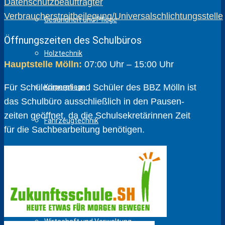
Datenschutzbeauftragter
Verbraucherstreitbeilegung/Universalschlichtungsstelle
Gesundheit und Pflege
Öffnungszeiten des Schulbüros
Holztechnik
Hauptstelle Mölln:
07:00 Uhr – 15:00 Uhr
Für Schülerinnen und Schüler des BBZ Mölln ist
Körperpflege
das Schulbüro ausschließlich in den Pausen­
zeiten geöffnet, da die Schul­sekretärinnen Zeit
Fahrzeugtechnik
für die Sach­bear­beitung benötigen.
Metalltechnik
Sozialpädagogik
Wirtschaft und Verwaltung