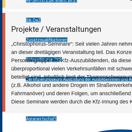
AV-SH mit ESA, ehem. BFS I
Bik-DaZ
Projekte / Veranstaltungen
Zusatzqualifikationen
„Christophorus-Seminare“: Seit vielen Jahren nehm
an dieser dreitägigen Veranstaltung teil. Das Konzept
Schweißkurse DVS
Personengruppe der Kfz-Auszubildenden, da diese l
überproportional vielen Verkehrsunfällen mit schwe
beteiligt sind. Inhaltlich liegt der Themenschwerpu
Zertifizierungskurs Ausbildung der Ausbilderinnen und Au
(z.B. Alkohol und andere Drogen im Straßenverkehr
Fahrmanöver) und deren Folgen, um anschließend 
Berufsfelder
Diese Seminare werden durch die Kfz-Innung des Kre
Agrarwirtschaft