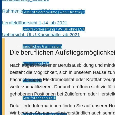
Rahmenlehrplan_KFZ-Mechatroniker/-in
Berufsfelderprobung (Werkstatttage)
Lernfeldübersicht 1-14_ab 2021
Berufsvorbereitung / AV-SH ohne ESA
Uebersicht_ÜLU-Kursinhalte_ab 2021
Berufliches Gymnasium
Die beruflichen Aufstiegsmöglichke
Fachoberschule
Nach abgeschlossener Berufsausbildung und mindes
besteht die Möglichkeit, sich in unserem Hause zum
Fachrichtungen Elektromobilität oder Kraftfahrzeu
Fachschule
weiterzuqualifizieren. Dadurch eröffnen sich vielfäl
gehobenen Positionen bei Zulieferern oder Herstell
Berufsfachschule III
Detaillierte Informationen finden Sie auf unserer 
Wir beraten Sie aber selbstverständlich auch sehr 