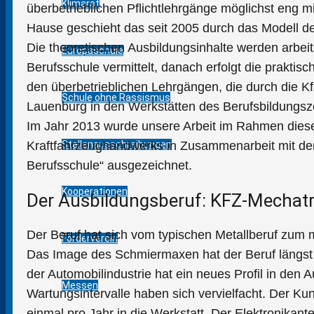
Klimarat
überbetrieblichen Pflichtlehrgänge möglichst eng 
Hause geschieht das seit 2005 durch das Modell de
Die theoretischen Ausbildungsinhalte werden arbeits
Europaschule
Berufsschule vermittelt, danach erfolgt die prakt
den überbetrieblichen Lehrgängen, die durch die 
Schule ohne Rassismus
Lauenburg in den Werkstätten des Berufsbildungs
Im Jahr 2013 wurde unsere Arbeit im Rahmen dies
Stellenausschreibungen
Kraftfahrzeughandwerks in Zusammenarbeit mit dem
Berufsschule“ ausgezeichnet.
Kooperationen
Der Ausbildungsberuf: KFZ-Mechatr
Der Beruf hat sich vom typischen Metallberuf zum m
Förderverein
Das Image des Schmiermaxen hat der Beruf längst 
der Automobilindustrie hat ein neues Profil in den 
Messen
Wartungsintervalle haben sich vervielfacht. Der Ku
einmal pro Jahr in die Werkstatt. Der Elektronikante