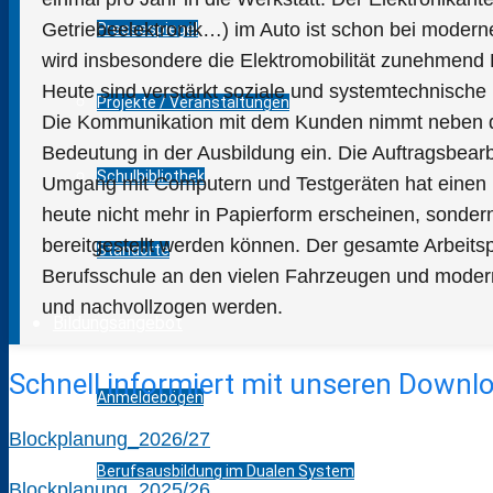
Getriebeelektronik…) im Auto ist schon bei modern
Pressespiegel
wird insbesondere die Elektromobilität zunehmend
Heute sind verstärkt soziale und systemtechnisch
Projekte / Veranstaltungen
Die Kommunikation mit dem Kunden nimmt neben de
Bedeutung in der Ausbildung ein. Die Auftragsbearbe
Schulbibliothek
Umgang mit Computern und Testgeräten hat einen 
heute nicht mehr in Papierform erscheinen, sonde
bereitgestellt werden können. Der gesamte Arbeits
Standorte
Berufsschule an den vielen Fahrzeugen und modern
und nachvollzogen werden.
Bildungsangebot
Schnell informiert mit unseren Downl
Anmeldebögen
Blockplanung_2026/27
Berufsausbildung im Dualen System
Blockplanung_2025/26