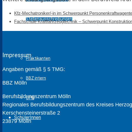
Kfz-Mechatroniker/-in im Schwerpunkt Personenkraftwagent
Stellenausschreibungen
Fachschule Kraftfahrzeugtechnik – Schwerpunkt Konstruktio
Lehrkräfteausbildung
Impressum
Praktikanten
Angaben gemäß § 5 TMG:
BBZ intern
BBZ Mölln
Berufsbildungszentrum Mölln
ÖPR
Regionales Berufsbildungszentrum des Kreises Herzogt
Kerschensteinerstraße 2
SchülerInnen
23879 Mölln