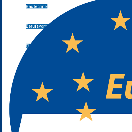
Bautechnik
Berufsvorbereitung AV-SH ohne ESA
Elektrotechnik
Ernährung und Hauswirtschaft
Farbtechnik, Raumgestaltung und Oberflächentechnik
Gesundheit und Pflege
Holztechnik