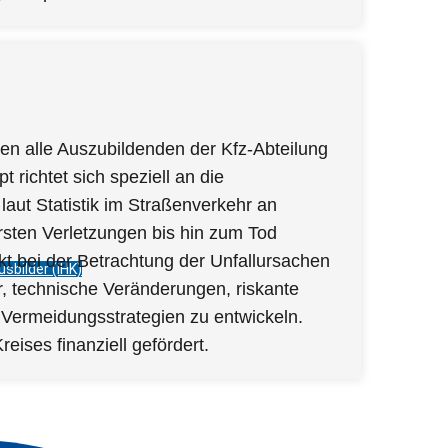
en alle Auszubildenden der Kfz-Abteilung
 richtet sich speziell an die
aut Statistik im Straßenverkehr an
rsten Verletzungen bis hin zum Tod
nkt bei der Betrachtung der Unfallursachen
sbilder (IHK)
, technische Veränderungen, riskante
Vermeidungsstrategien zu entwickeln.
ises finanziell gefördert.