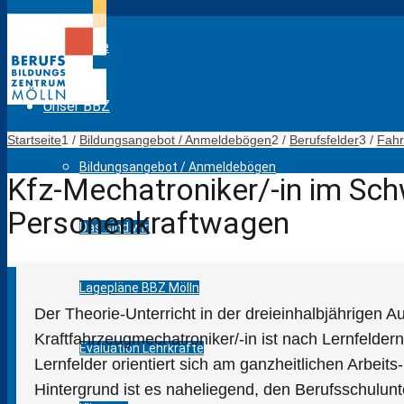
Startseite
Unser BBZ
Startseite
1
/
Bildungsangebot / Anmeldebögen
2
/
Berufsfelder
3
/
Fahr
Bildungsangebot / Anmeldebögen
Kfz-Mechatroniker/-in im Sc
Personenkraftwagen
Das sind wir
Lagepläne BBZ Mölln
Der Theorie-Unterricht in der dreieinhalbjährigen 
Kraftfahrzeugmechatroniker/-in ist nach Lernfeldern
Evaluation Lehrkräfte
Lernfelder orientiert sich am ganzheitlichen Arbei
Hintergrund ist es naheliegend, den Berufsschulunte