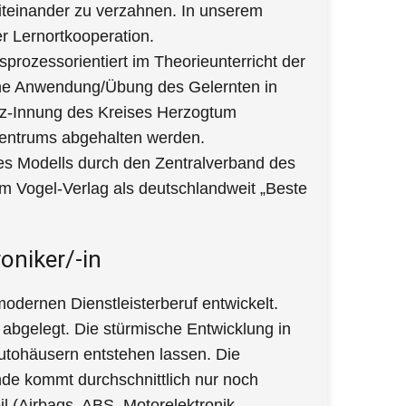
miteinander zu verzahnen. In unserem
r Lernortkooperation.
prozessorientiert im Theorieunterricht der
ische Anwendung/Übung des Gelernten in
Kfz-Innung des Kreises Herzogtum
zentrums abgehalten werden.
es Modells durch den Zentralverband des
 Vogel-Verlag als deutschlandweit „Beste
oniker/-in
odernen Dienstleisterberuf entwickelt.
abgelegt. Die stürmische Entwicklung in
Autohäusern entstehen lassen. Die
nde kommt durchschnittlich nur noch
il (Airbags, ABS, Motorelektronik,