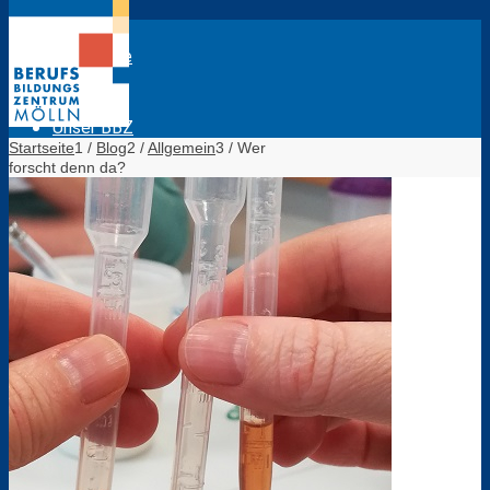
Startseite
Unser BBZ
Startseite
1
/
Blog
2
/
Allgemein
3
/
Wer
forscht denn da?
Bildungsangebot / Anmeldebögen
Das sind wir
Lagepläne BBZ Mölln
Evaluation Lehrkräfte