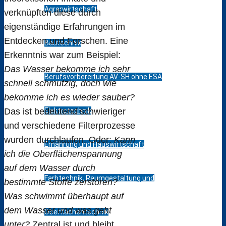
Agrarwirtschaft
verknüpften diese durch
eigenständige Erfahrungen im
Entdecken und Forschen. Eine
Bautechnik
Erkenntnis war zum Beispiel:
Das Wasser bekomme ich sehr
Berufsvorbereitung AV-SH ohne ESA
schnell schmutzig, doch wie
bekomme ich es wieder sauber?
Elektrotechnik
Das ist bedeutend schwieriger
und verschiedene Filterprozesse
wurden durchlaufen. Oder:
Kann
Ernährung und Hauswirtschaft
ich die Oberflächenspannung
auf dem Wasser durch
Farbtechnik, Raumgestaltung und
bestimmte Stoffe zerstören?
Was schwimmt überhaupt auf
dem Wasser und was geht
Oberflächentechnik
unter?
Zentral ist und bleibt