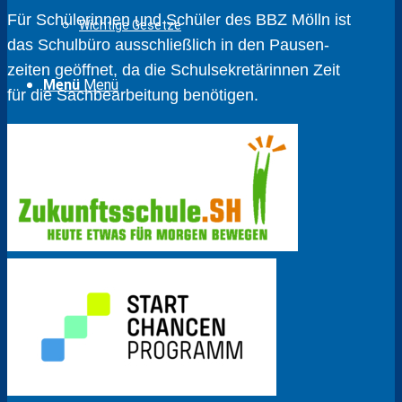
Für Schülerinnen und Schüler des BBZ Mölln ist
Wichtige Gesetze
das Schulbüro ausschließlich in den Pausen­
zeiten geöffnet, da die Schul­sekretärinnen Zeit
Menü
Menü
für die Sach­bear­beitung benötigen.