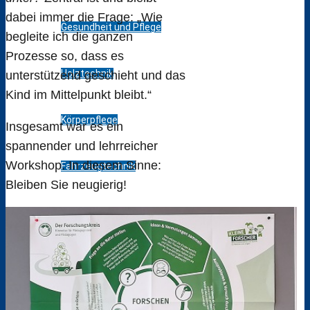
dabei immer die Frage: „Wie
Gesundheit und Pflege
begleite ich die ganzen
Prozesse so, dass es
Holztechnik
unterstützend geschieht und das
Kind im Mittelpunkt bleibt.“
Körperpflege
Insgesamt war es ein
spannender und lehrreicher
Workshop. In diesem Sinne:
Fahrzeugtechnik
Bleiben Sie neugierig!
Metalltechnik
Sozialpädagogik
Wirtschaft und Verwaltung