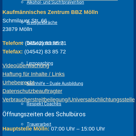
Alkohol- und Suchtprävention
Kaufmännisches Zentrum BBZ Mölln
Schmilauer Str. 66
Kreisgespräche
23879 Mölln
Telefon:
(04542) 83 85 71
Bildungsmentoring
Telefax:
(04542) 83 85 72
Lerncoaching
Videoüberwachung
Haftung für Inhalte / Links
Urheberrecht
Nachhilfe – Duale Ausbildung
Datenschutzbeauftragter
Verbraucherstreitbeilegung/Universalschlichtungsstelle
Respekt Coaches
Öffnungszeiten des Schulbüros
Trauerarbeit
Hauptstelle Mölln:
07:00 Uhr – 15:00 Uhr