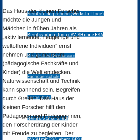
Das Haus der kleinen Forscher
Berufsfelderprobung (Werkstatttage)
möchte die Jungen und
Mädchen in frühen Jahren als
Berufsvorbereitung / AV-SH ohne ESA
„aktiv lernende, neugierige und
weltoffene Individuen“ ernst
nehmen und gemeinsam
Berufliches Gymnasium
(pädagogische Fachkräfte und
Kinder) die Welt entdecken.
Fachoberschule
Naturwissenschaft und Technik
kann spannend sein. Begreifen
Fachschule
durch Greifen. Das Haus der
kleinen Forscher hilft den
Pädagogen und Pädagoginnen,
Berufsfachschule III
den Forscherdrang der Kinder
mit Freude zu begleiten. Der
AV-SH mit ESA, ehem. BFS I