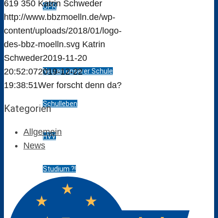
619
350
Katrin Schweder
ÖPR
http://www.bbzmoelln.de/wp-
content/uploads/2018/01/logo-
SchülerInnen
des-bbz-moelln.svg
Katrin
Schweder
2019-11-20
20:52:07
2019-12-22
Neu an unserer Schule
19:38:51
Wer forscht denn da?
Schulleben
Kategorien
Allgemein
HVV
News
Studium ?!
Schülervertretung