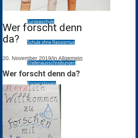
Klimarat
Europaschule
Wer forscht denn
da?
Schule ohne Rassismus
20. November 2019
/
in
Allgemein
Stellenausschreibungen
Wer forscht denn da?
Kooperationen
Förderverein
Messen