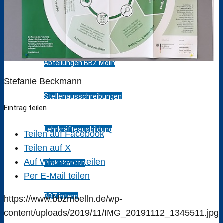
Kollegium
Abteilungen BBZ Mölln
Stefanie Beckmann
Stellenausschreibungen
Eintrag teilen
Lehrkräfteausbildung
Teilen auf Facebook
Teilen auf X
Auf WhatsApp teilen
Praktikanten
Per E-Mail teilen
BBZ intern
https://www.bbzmoelln.de/wp-
content/uploads/2019/11/IMG_20191112_1345511.jpg