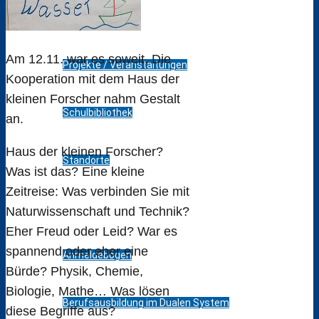
Pressespiegel
Am 12.11. war es soweit. Die
Projekte / Veranstaltungen
Kooperation mit dem Haus der
kleinen Forscher nahm Gestalt
Schulbibliothek
an.
Haus der kleinen Forscher?
Standorte
Was ist das? Eine kleine
Zeitreise: Was verbinden Sie mit
Bildungsangebot
Naturwissenschaft und Technik?
Eher Freud oder Leid? War es
spannend oder eher eine
Anmeldebögen
Bürde? Physik, Chemie,
Biologie, Mathe… Was lösen
Berufsausbildung im Dualen System
diese Begriffe aus?