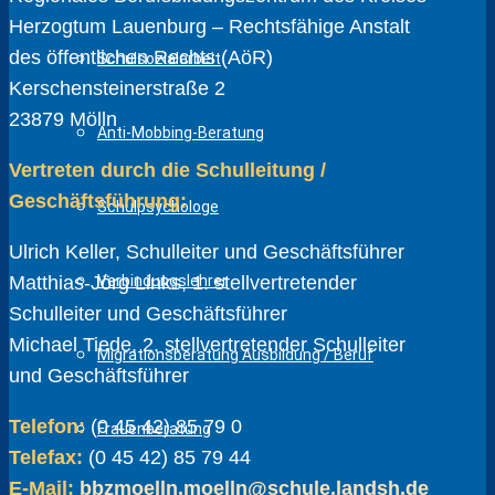
Herzogtum Lauenburg – Rechtsfähige Anstalt
des öffentlichen Rechts (AöR)
Schulsozialarbeit
Kerschensteinerstraße 2
23879 Mölln
Anti-Mobbing-Beratung
Vertreten durch die Schulleitung /
Geschäftsführung:
Schulpsychologe
Ulrich Keller, Schulleiter und Geschäftsführer
Matthias-Jörg Links, 1. stellvertretender
Verbindungslehrer
Schulleiter und Geschäftsführer
Michael Tiede, 2. stellvertretender Schulleiter
Migrationsberatung Ausbildung / Beruf
und Geschäftsführer
Telefon:
(0 45 42) 85 79 0
Frauenberatung
Telefax:
(0 45 42) 85 79 44
E-Mail:
bbzmoelln.moelln@schule.landsh.de