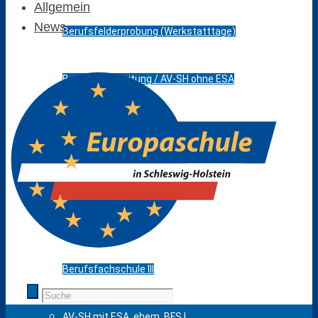
Allgemein
News
Berufsfelderprobung (Werkstatttage)
Berufsvorbereitung / AV-SH ohne ESA
Berufliches Gymnasium
Fachoberschule
Fachschule
Berufsfachschule III
AV-SH mit ESA, ehem. BFS I