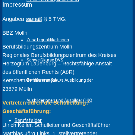
Impressum
Angaben gemäß § 5 TMG:
Bik-DaZ
BBZ Mölln
Zusatzqualifikationen
Berufsbildungszentrum Mölln
Regionales Berufsbildungszentrum des Kreises
Schweißkurse DVS
Herzogtum Lauenburg – Rechtsfähige Anstalt
des öffentlichen Rechts (AöR)
Kerschensteinerstraße 2
Zertifizierungskurs Ausbildung der
23879 Mölln
Ausbilderinnen und Ausbilder (IHK)
Vertreten durch die Schulleitung /
Geschäftsführung:
Berufsfelder
Ulrich Keller, Schulleiter und Geschäftsführer
Matthias-Jörg Links, 1. stellvertretender