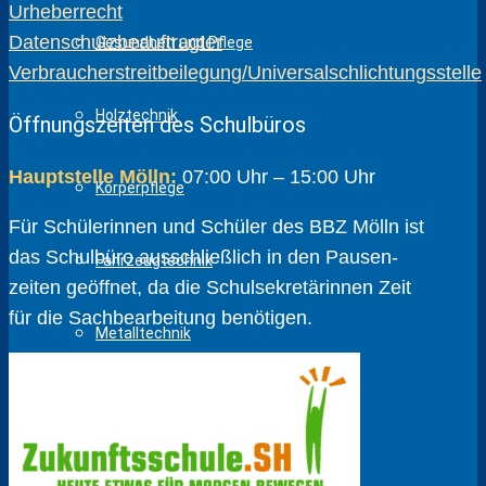
Urheberrecht
Datenschutzbeauftragter
Gesundheit und Pflege
Verbraucherstreitbeilegung/Universalschlichtungsstelle
Holztechnik
Öffnungszeiten des Schulbüros
Hauptstelle Mölln:
07:00 Uhr – 15:00 Uhr
Körperpflege
Für Schülerinnen und Schüler des BBZ Mölln ist
das Schulbüro ausschließlich in den Pausen­
Fahrzeugtechnik
zeiten geöffnet, da die Schul­sekretärinnen Zeit
für die Sach­bear­beitung benötigen.
Metalltechnik
Sozialpädagogik
Wirtschaft und Verwaltung