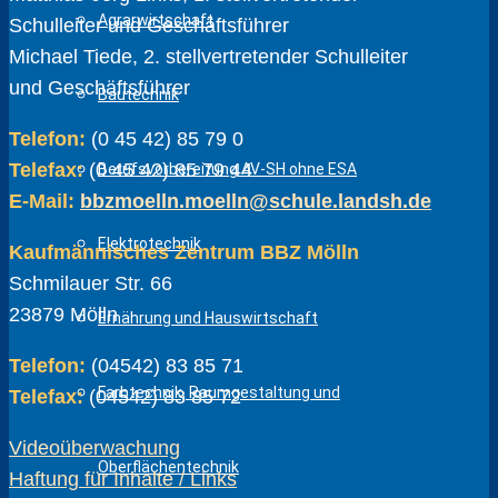
Agrarwirtschaft
Schulleiter und Geschäftsführer
Michael Tiede, 2. stellvertretender Schulleiter
und Geschäftsführer
Bautechnik
Telefon:
(0 45 42) 85 79 0
Telefax:
(0 45 42) 85 79 44
Berufsvorbereitung AV-SH ohne ESA
E-Mail:
bbzmoelln.moelln@schule.landsh.de
Elektrotechnik
Kaufmännisches Zentrum BBZ Mölln
Schmilauer Str. 66
23879 Mölln
Ernährung und Hauswirtschaft
Telefon:
(04542) 83 85 71
Farbtechnik, Raumgestaltung und
Telefax:
(04542) 83 85 72
Videoüberwachung
Oberflächentechnik
Haftung für Inhalte / Links