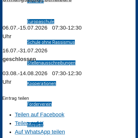
Klimarat
Europaschule
06.07.-15.07.2026 07:30-12:30
Uhr
Schule ohne Rassismus
16.07.-31.07.2026
geschlossen
Stellenausschreibungen
03.08.-14.08.2026 07:30-12:30
Uhr
Kooperationen
Eintrag teilen
Förderverein
Teilen auf Facebook
Teilen auf X
Messen
Auf WhatsApp teilen