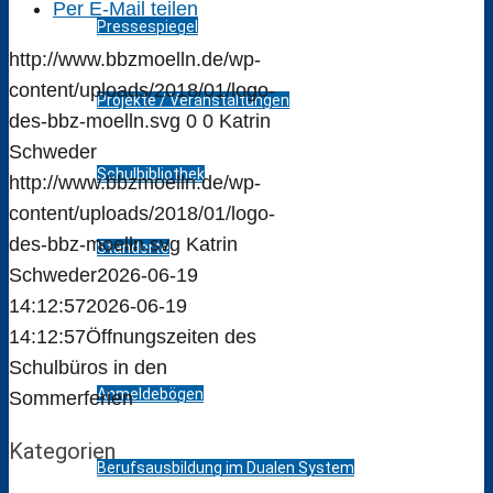
Per E-Mail teilen
Pressespiegel
http://www.bbzmoelln.de/wp-
content/uploads/2018/01/logo-
Projekte / Veranstaltungen
des-bbz-moelln.svg
0
0
Katrin
Schweder
Schulbibliothek
http://www.bbzmoelln.de/wp-
content/uploads/2018/01/logo-
des-bbz-moelln.svg
Katrin
Standorte
Schweder
2026-06-19
14:12:57
2026-06-19
Bildungsangebot
14:12:57
Öffnungszeiten des
Schulbüros in den
Anmeldebögen
Sommerferien
Kategorien
Berufsausbildung im Dualen System