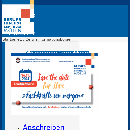
Startseite
Unser BBZ
Startseite
1
/
Berufsinformationsbörse
Bildungsangebot / Anmeldebögen
Das sind wir
Lagepläne BBZ Mölln
Evaluation Lehrkräfte
Anschreiben