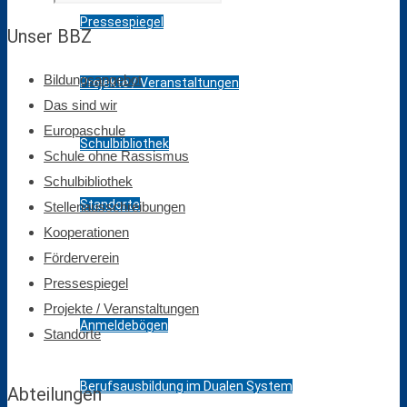
Pressespiegel
Unser BBZ
Bildungsangebot
Projekte / Veranstaltungen
Das sind wir
Europaschule
Schulbibliothek
Schule ohne Rassismus
Schulbibliothek
Standorte
Stellenausschreibungen
Kooperationen
Förderverein
Bildungsangebot
Pressespiegel
Projekte / Veranstaltungen
Anmeldebögen
Standorte
Berufsausbildung im Dualen System
Abteilungen