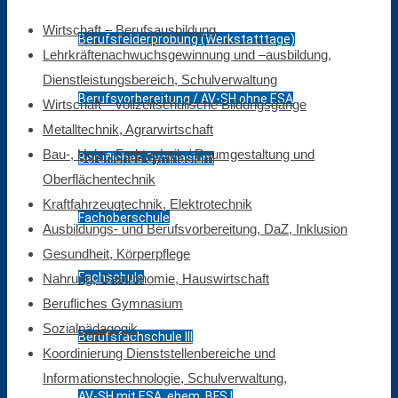
Wirtschaft – Berufsausbildung
Berufsfelderprobung (Werkstatttage)
Lehrkräftenachwuchsgewinnung und –ausbildung,
Dienstleistungsbereich, Schulverwaltung
Berufsvorbereitung / AV-SH ohne ESA
Wirtschaft – vollzeitschulische Bildungsgänge
Metalltechnik, Agrarwirtschaft
Bau-, Holz-, Farbtechnik / Raumgestaltung und
Berufliches Gymnasium
Oberflächentechnik
Kraftfahrzeugtechnik, Elektrotechnik
Fachoberschule
Ausbildungs- und Berufsvorbereitung, DaZ, Inklusion
Gesundheit, Körperpflege
Fachschule
Nahrung, Gastronomie, Hauswirtschaft
Berufliches Gymnasium
Sozialpädagogik
Berufsfachschule III
Koordinierung Dienststellenbereiche und
Informationstechnologie, Schulverwaltung,
AV-SH mit ESA, ehem. BFS I