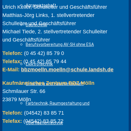
Agrarwirtschaft
Ulrich Keller, Schulleiter und Geschäftsführer
Matthias-Jörg Links, 1. stellvertretender
Schulleiter und Geschäftsführer
Bautechnik
Michael Tiede, 2. stellvertretender Schulleiter
und Geschäftsführer
Berufsvorbereitung AV-SH ohne ESA
Telefon:
(0 45 42) 85 79 0
Telefax:
(0 45 42) 85 79 44
Elektrotechnik
E-Mail:
bbzmoelln.moelln@schule.landsh.de
Kaufmännisches Zentrum BBZ Mölln
Ernährung und Hauswirtschaft
Schmilauer Str. 66
23879 Mölln
Farbtechnik, Raumgestaltung und
Telefon:
(04542) 83 85 71
Telefax:
(04542) 83 85 72
Oberflächentechnik