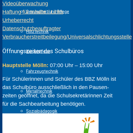
Videoüberwachung
Haftung für Inhalte / Links
Gesundheit und Pflege
Urheberrecht
Datenschutzbeauftragter
Holztechnik
Verbraucherstreitbeilegung/Universalschlichtungsstelle
Öffnungszeiten des Schulbüros
Körperpflege
Hauptstelle Mölln:
07:00 Uhr – 15:00 Uhr
Fahrzeugtechnik
Für Schülerinnen und Schüler des BBZ Mölln ist
das Schulbüro ausschließlich in den Pausen­
Metalltechnik
zeiten geöffnet, da die Schul­sekretärinnen Zeit
für die Sach­bear­beitung benötigen.
Sozialpädagogik
Wirtschaft und Verwaltung