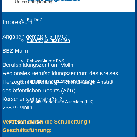
Unterrichtsplanung
Bik-DaZ
Impressum
Angaben gemäß § 5 TMG:
Zusatzqualifikationen
BBZ Mölln
Schweißkurse DVS
Berufsbildungszentrum Mölln
Regionales Berufsbildungszentrum des Kreises
Zertifizierungskurs Ausbildung der
Herzogtum Lauenburg – Rechtsfähige Anstalt
des öffentlichen Rechts (AöR)
Kerschensteinerstraße 2
Ausbilderinnen und Ausbilder (IHK)
23879 Mölln
Vertreten durch die Schulleitung /
Berufsfelder
Geschäftsführung: