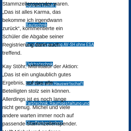
Stammzellenspender waren.
Agrarwirtschaft
„Das ist alles Karma, das
bekomme ich irgendwann
Bautechnik
zurück“, kommentierte ein
Schüler die Abgabe seiner
Registrierung dann auch
Berufsvorbereitung AV-SH ohne ESA
treffend.
Elektrotechnik
Kay Stöhr, Mitinitiator der Aktion:
„Das ist ein unglaublich gutes
Ergebnis, auf das alle
Ernährung und Hauswirtschaft
Beteiligten stolz sein können.
Allerdings ist es noch lange
Farbtechnik, Raumgestaltung und
nicht genug. Michel und viele
andere warten immer noch auf
Oberflächentechnik
passende Stammzellenspender.