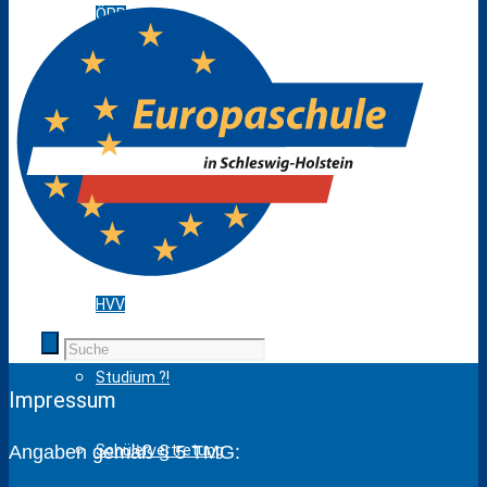
ÖPR
SchülerInnen
Neu an unserer Schule
Schulleben
HVV
Studium ?!
Impressum
Angaben gemäß § 5 TMG:
Schülervertretung