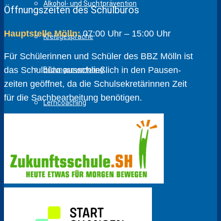
Alkohol- und Suchtprävention
Öffnungszeiten des Schulbüros
Hauptstelle Mölln:
07:00 Uhr – 15:00 Uhr
Kreisgespräche
Für Schülerinnen und Schüler des BBZ Mölln ist
das Schulbüro ausschließlich in den Pausen­
Bildungsmentoring
zeiten geöffnet, da die Schul­sekretärinnen Zeit
für die Sach­bear­beitung benötigen.
Lerncoaching
Nachhilfe – Duale Ausbildung
Respekt Coaches
Trauerarbeit