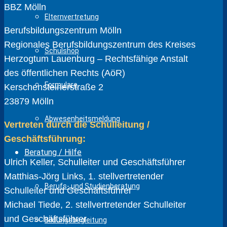
BBZ Mölln
Elternvertretung
Berufsbildungszentrum Mölln
Regionales Berufsbildungszentrum des Kreises
Schulshop
Herzogtum Lauenburg – Rechtsfähige Anstalt
des öffentlichen Rechts (AöR)
Formulare
Kerschensteinerstraße 2
23879 Mölln
Abwesenheitsmeldung
Vertreten durch die Schulleitung /
Geschäftsführung:
Beratung / Hilfe
Ulrich Keller, Schulleiter und Geschäftsführer
Matthias-Jörg Links, 1. stellvertretender
Berufs- und Studienberatung
Schulleiter und Geschäftsführer
Michael Tiede, 2. stellvertretender Schulleiter
und Geschäftsführer
Bildungsbegleitung