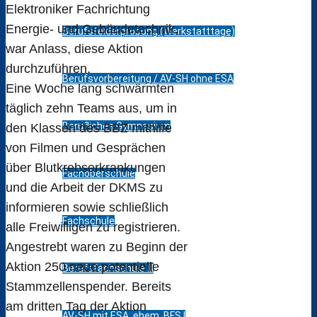
Elektroniker Fachrichtung
Energie- und Gebäudetechnik,
Berufsfelderprobung (Werkstatttage)
war Anlass, diese Aktion
durchzuführen.
Berufsvorbereitung / AV-SH ohne ESA
Eine Woche lang schwärmten
täglich zehn Teams aus, um in
Berufliches Gymnasium
den Klassen des BBZ mithilfe
von Filmen und Gesprächen
über Blutkrebserkrankungen
Fachoberschule
und die Arbeit der DKMS zu
informieren sowie schließlich
Fachschule
alle Freiwilligen zu registrieren.
Angestrebt waren zu Beginn der
Aktion 250 neue potentielle
Berufsfachschule III
Stammzellenspender. Bereits
am dritten Tag der Aktion
AV-SH mit ESA, ehem. BFS I