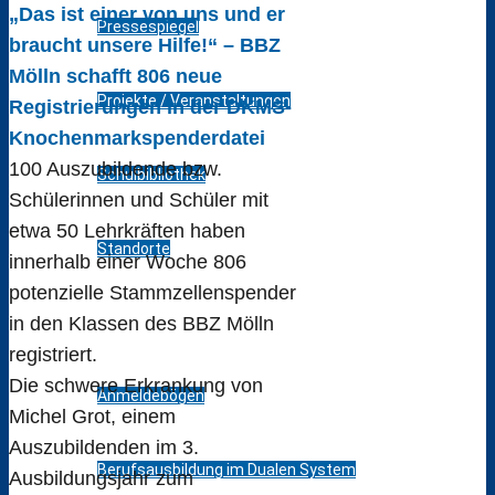
„Das ist einer von uns und er
Pressespiegel
braucht unsere Hilfe!“ – BBZ
Mölln schafft 806 neue
Projekte / Veranstaltungen
Registrierungen in der DKMS-
Knochenmarkspenderdatei
100 Auszubildende bzw.
Schulbibliothek
Schülerinnen und Schüler mit
etwa 50 Lehrkräften haben
Standorte
innerhalb einer Woche 806
potenzielle Stammzellenspender
Bildungsangebot
in den Klassen des BBZ Mölln
registriert.
Die schwere Erkrankung von
Anmeldebögen
Michel Grot, einem
Auszubildenden im 3.
Berufsausbildung im Dualen System
Ausbildungsjahr zum