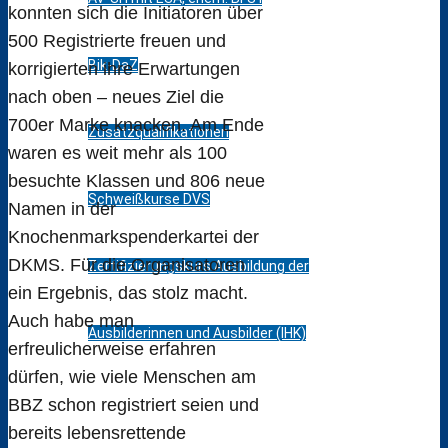
konnten sich die Initiatoren über
500 Registrierte freuen und
Bik-DaZ
korrigierten ihre Erwartungen
nach oben – neues Ziel die
700er Marke knacken. Am Ende
Zusatzqualifikationen
waren es weit mehr als 100
besuchte Klassen und 806 neue
Schweißkurse DVS
Namen in der
Knochenmarkspenderkartei der
DKMS. Für die Organisatoren
Zertifizierungskurs Ausbildung der
ein Ergebnis, das stolz macht.
Auch habe man
Ausbilderinnen und Ausbilder (IHK)
erfreulicherweise erfahren
dürfen, wie viele Menschen am
Berufsfelder
BBZ schon registriert seien und
bereits lebensrettende