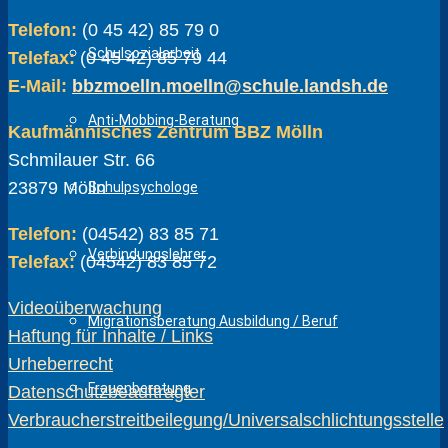
Telefon:
(0 45 42) 85 79 0
Schulsozialarbeit
Telefax:
(0 45 42) 85 79 44
E-Mail:
bbzmoelln.moelln@schule.landsh.de
Anti-Mobbing-Beratung
Kaufmännisches Zentrum BBZ Mölln
Schmilauer Str. 66
23879 Mölln
Schulpsychologe
Telefon:
(04542) 83 85 71
Verbindungslehrer
Telefax:
(04542) 83 85 72
Videoüberwachung
Migrationsberatung Ausbildung / Beruf
Haftung für Inhalte / Links
Urheberrecht
Frauenberatung
Datenschutzbeauftragter
Verbraucherstreitbeilegung/Universalschlichtungsstelle