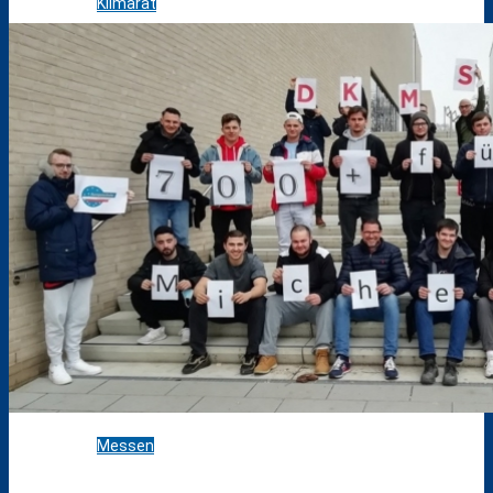
Klimarat
Europaschule
Schule ohne Rassismus
Stellenausschreibungen
Kooperationen
Förderverein
Messen