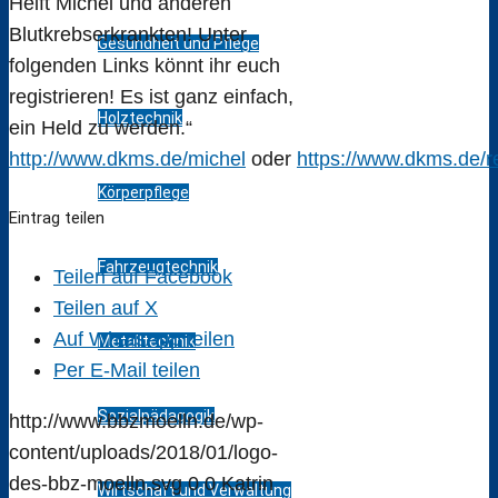
Helft Michel und anderen
Blutkrebserkrankten! Unter
Gesundheit und Pflege
folgenden Links könnt ihr euch
registrieren! Es ist ganz einfach,
Holztechnik
ein Held zu werden.“
http://www.dkms.de/michel
oder
https://www.dkms.de/re
Körperpflege
Eintrag teilen
Fahrzeugtechnik
Teilen auf Facebook
Teilen auf X
Auf WhatsApp teilen
Metalltechnik
Per E-Mail teilen
Sozialpädagogik
http://www.bbzmoelln.de/wp-
content/uploads/2018/01/logo-
des-bbz-moelln.svg
0
0
Katrin
Wirtschaft und Verwaltung