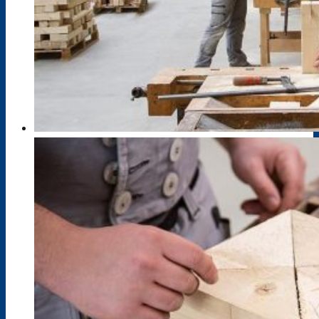
Pressespiegel
Projekte / Veranstaltungen
Schulbibliothek
Standorte
Bildungsangebot
Anmeldebögen
Berufsausbildung im Dualen System