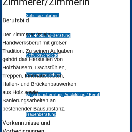
Zimmerer/Zimmerin
Schulsozialarbeit
Berufsbild
Der Zimmerer ist ein
Anti-Mobbing-Beratung
Handwerksberuf mit großer
Tradition. Zu seinen Aufgaben
Schulpsychologe
gehört das Herstellen von
Holzhäusern, Dachstühlen,
Verbindungslehrer
Treppen, Innenausbauten,
Hallen- und Brückenbauwerken
aus Holz sowie
Migrationsberatung Ausbildung / Beruf
Sanierungsarbeiten an
bestehender Bausubstanz.
Frauenberatung
Vorkenntnisse und
Vorbedingungen