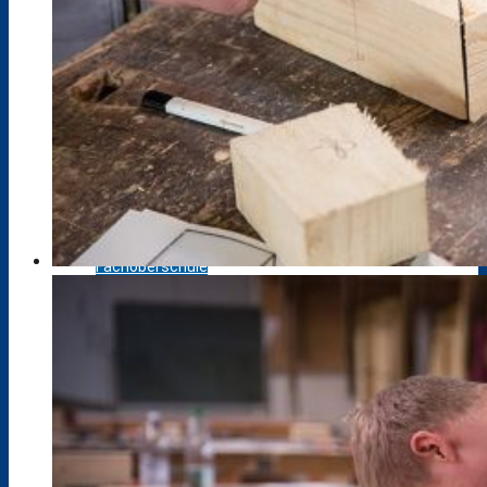
Berufsfelderprobung (Werkstatttage)
Berufsvorbereitung / AV-SH ohne ESA
Berufliches Gymnasium
Fachoberschule
Fachschule
Berufsfachschule III
AV-SH mit ESA, ehem. BFS I