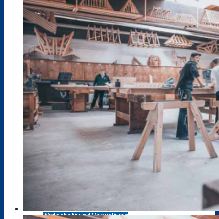
Gesundheit und Pflege
Holztechnik
Körperpflege
Fahrzeugtechnik
Metalltechnik
Sozialpädagogik
Wirtschaft und Verwaltung