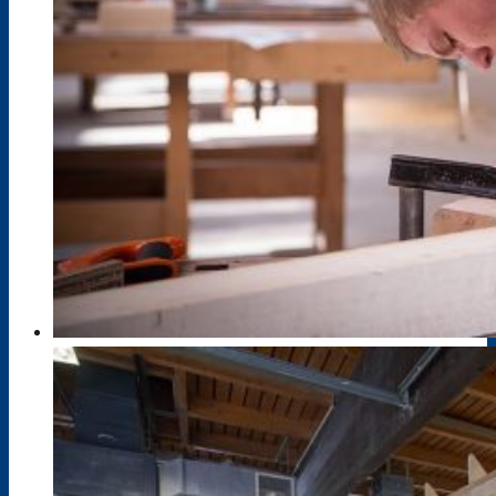
Bik-DaZ
Zusatzqualifikationen
Schweißkurse DVS
Zertifizierungskurs Ausbildung der
Ausbilderinnen und Ausbilder (IHK)
Berufsfelder