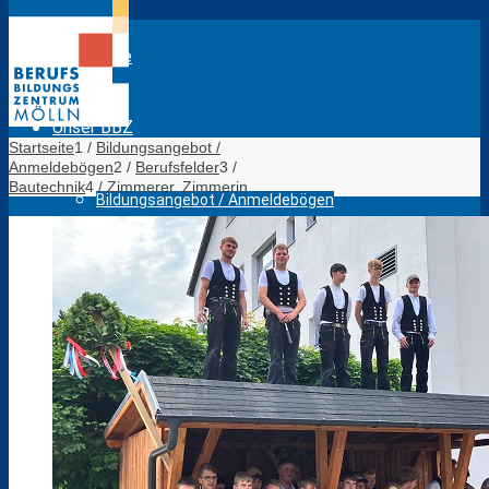
Startseite
Unser BBZ
Startseite
1
/
Bildungsangebot /
Anmeldebögen
2
/
Berufsfelder
3
/
Bautechnik
4
/
Zimmerer, Zimmerin
Bildungsangebot / Anmeldebögen
Das sind wir
Lagepläne BBZ Mölln
Evaluation Lehrkräfte