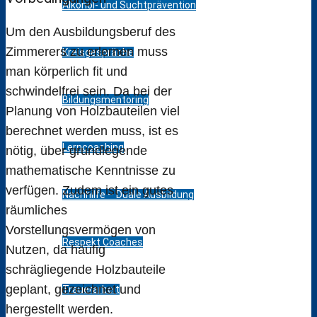
Alkohol- und Suchtprävention
Um den Ausbildungsberuf des
Zimmerers zu erlernen muss
Kreisgespräche
man körperlich fit und
schwindelfrei sein. Da bei der
Bildungsmentoring
Planung von Holzbauteilen viel
berechnet werden muss, ist es
Lerncoaching
nötig, über grundlegende
mathematische Kenntnisse zu
verfügen. Zudem ist ein gutes
Nachhilfe – Duale Ausbildung
räumliches
Vorstellungsvermögen von
Respekt Coaches
Nutzen, da häufig
schrägliegende Holzbauteile
geplant, gezeichnet und
Trauerarbeit
hergestellt werden.