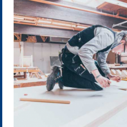
Kollegium
Abteilungen BBZ Mölln
Stellenausschreibungen
Lehrkräfteausbildung
Praktikanten
BBZ intern