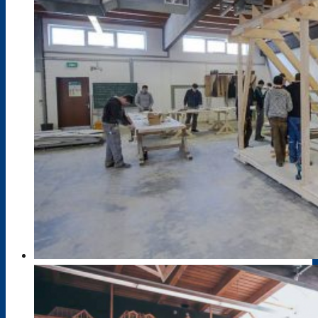
Agrarwirtschaft
Bautechnik
Berufsvorbereitung AV-SH ohne ESA
Elektrotechnik
Ernährung und Hauswirtschaft
Farbtechnik, Raumgestaltung und
Oberflächentechnik