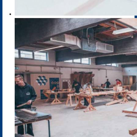
ÖPR
SchülerInnen
Neu an unserer Schule
Schulleben
HVV
Studium ?!
Schülervertretung