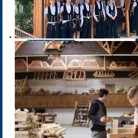
Klimarat
Europaschule
Schule ohne Rassismus
Stellenausschreibungen
Kooperationen
Förderverein
Messen