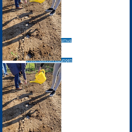
Klimarat
Europaschule
Schule ohne Rassismus
Stellenausschreibungen
Kooperationen
Förderverein
Messen