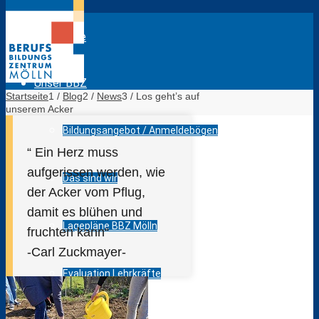
Startseite
Unser BBZ
Startseite
1
/
Blog
2
/
News
3
/
Los geht’s auf
unserem Acker
Bildungsangebot / Anmeldebögen
“ Ein Herz muss
aufgerissen werden, wie
Das sind wir
der Acker vom Pflug,
damit es blühen und
Lagepläne BBZ Mölln
fruchten kann“
-Carl Zuckmayer-
Evaluation Lehrkräfte