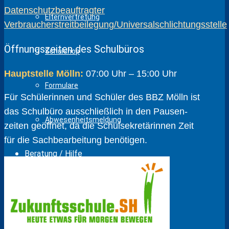
Datenschutzbeauftragter
Elternvertretung
Verbraucherstreitbeilegung/Universalschlichtungsstelle
Öffnungszeiten des Schulbüros
Schulshop
Hauptstelle Mölln:
07:00 Uhr – 15:00 Uhr
Formulare
Für Schülerinnen und Schüler des BBZ Mölln ist
das Schulbüro ausschließlich in den Pausen­
Abwesenheitsmeldung
zeiten geöffnet, da die Schul­sekretärinnen Zeit
für die Sach­bear­beitung benötigen.
Beratung / Hilfe
Berufs- und Studienberatung
Bildungsbegleitung