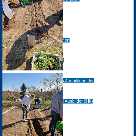
Bik-DaZ
Zusatzqualifikationen
Schweißkurse DVS
Zertifizierungskurs Ausbildung der
Ausbilderinnen und Ausbilder (IHK)
Berufsfelder