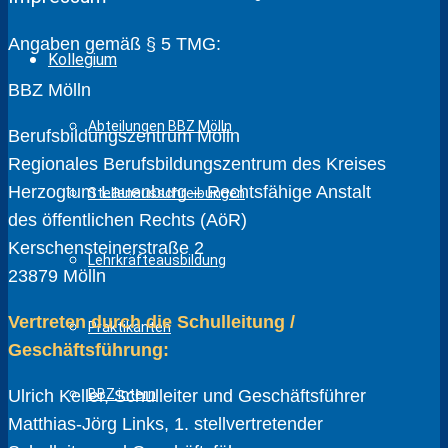
Angaben gemäß § 5 TMG:
Kollegium
BBZ Mölln
Abteilungen BBZ Mölln
Berufsbildungszentrum Mölln
Regionales Berufsbildungszentrum des Kreises
Herzogtum Lauenburg – Rechtsfähige Anstalt
Stellenausschreibungen
des öffentlichen Rechts (AöR)
Kerschensteinerstraße 2
Lehrkräfteausbildung
23879 Mölln
Vertreten durch die Schulleitung /
Praktikanten
Geschäftsführung:
BBZ intern
Ulrich Keller, Schulleiter und Geschäftsführer
Matthias-Jörg Links, 1. stellvertretender