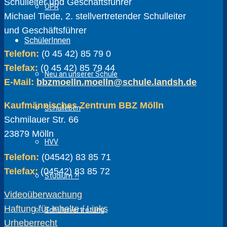
Schulleiter und Geschäftsführer
ÖPR
Michael Tiede, 2. stellvertretender Schulleiter
und Geschäftsführer
SchülerInnen
Telefon:
(0 45 42) 85 79 0
Telefax:
(0 45 42) 85 79 44
Neu an unserer Schule
E-Mail:
bbzmoelln.moelln@schule.landsh.de
Kaufmännisches Zentrum BBZ Mölln
Schulleben
Schmilauer Str. 66
23879 Mölln
HVV
Telefon:
(04542) 83 85 71
Telefax:
(04542) 83 85 72
Studium ?!
Videoüberwachung
Haftung für Inhalte / Links
Schülervertretung
Urheberrecht