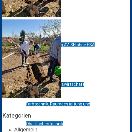
Agrarwirtschaft
Bautechnik
Berufsvorbereitung AV-SH ohne ESA
Elektrotechnik
Ernährung und Hauswirtschaft
Farbtechnik, Raumgestaltung und
Kategorien
Oberflächentechnik
Allgemein