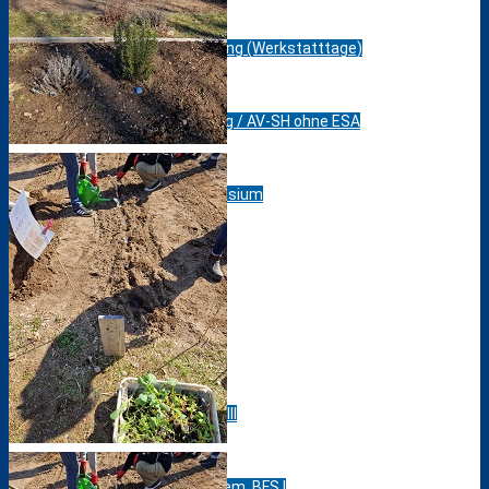
Berufsfelderprobung (Werkstatttage)
Berufsvorbereitung / AV-SH ohne ESA
Berufliches Gymnasium
Fachoberschule
Fachschule
Berufsfachschule III
AV-SH mit ESA, ehem. BFS I