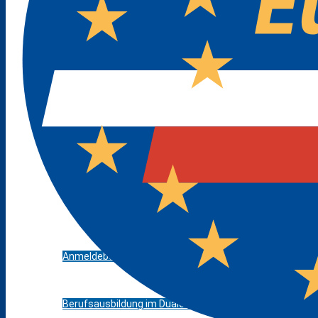
Pressespiegel
Projekte / Veranstaltungen
Schulbibliothek
Standorte
Bildungsangebot
Anmeldebögen
Berufsausbildung im Dualen System