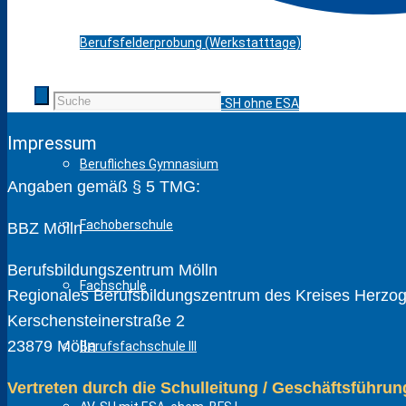
Berufsfelderprobung (Werkstatttage)
Berufsvorbereitung / AV-SH ohne ESA
Impressum
Berufliches Gymnasium
Angaben gemäß § 5 TMG:
Fachoberschule
BBZ Mölln
Berufsbildungszentrum Mölln
Fachschule
Regionales Berufsbildungszentrum des Kreises Herzogt
Kerschensteinerstraße 2
23879 Mölln
Berufsfachschule III
Vertreten durch die Schulleitung / Geschäftsführun