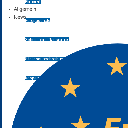
Klimarat
Allgemein
News
Europaschule
Schule ohne Rassismus
Stellenausschreibungen
Kooperationen
Förderverein
Messen