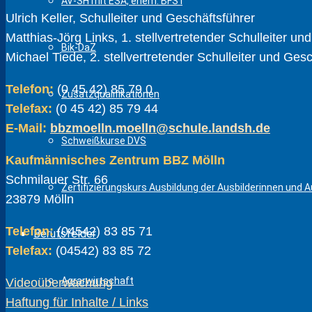
AV-SH mit ESA, ehem. BFS I
Ulrich Keller, Schulleiter und Geschäftsführer
Matthias-Jörg Links, 1. stellvertretender Schulleiter un
Bik-DaZ
Michael Tiede, 2. stellvertretender Schulleiter und Ges
Telefon:
(0 45 42) 85 79 0
Zusatzqualifikationen
Telefax:
(0 45 42) 85 79 44
E-Mail:
bbzmoelln.moelln@schule.landsh.de
Schweißkurse DVS
Kaufmännisches Zentrum BBZ Mölln
Schmilauer Str. 66
Zertifizierungskurs Ausbildung der Ausbilderinnen und Au
23879 Mölln
Telefon:
(04542) 83 85 71
Berufsfelder
Telefax:
(04542) 83 85 72
Agrarwirtschaft
Videoüberwachung
Haftung für Inhalte / Links