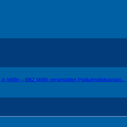
 in Mölln – BBZ Mölln veranstaltet Podiumsdiskussion...