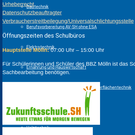
Urheberrecht
Bautechnik
Datenschutzbeauftragter
Verbraucherstreitbeilegung/Universalschlichtungsstelle
Berufsvorbereitung AV-SH ohne ESA
Öffnungszeiten des Schulbüros
Elektrotechnik
Hauptstelle Mölln:
07:00 Uhr – 15:00 Uhr
Für Schülerinnen und Schüler des BBZ Mölln ist das Schu
Ernährung und Hauswirtschaft
Sach­bear­beitung benötigen.
Farbtechnik, Raumgestaltung und Oberflächentechnik
Gesundheit und Pflege
Holztechnik