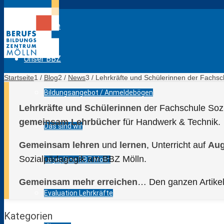
Startseite
Unser BBZ
Startseite
1
/
Blog
2
/
News
3
/
Lehrkräfte und Schülerinnen der Fachsc
Bildungsangebot / Anmeldebögen
Lehrkräfte und Schülerinnen
der Fachschule Soz
gemeinsam Lehrbücher
für Handwerk & Technik.
Das sind wir
Gemeinsam
lehren
und
lernen
, Unterricht auf
Au
Sozialpädagogik am BBZ Mölln.
Lagepläne BBZ Mölln
Gemeinsam mehr erreichen
… Den ganzen Artikel
Evaluation Lehrkräfte
Kategorien