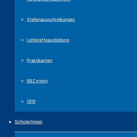
Stellenausschreibungen
Lehrkräfteausbildung
Praktikanten
BBZ intern
ÖPR
SchülerInnen