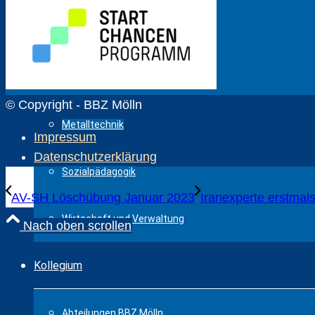
Körperpflege
Fahrzeugtechnik
© Copyright - BBZ Mölln
Metalltechnik
Impressum
Datenschutzerklärung
Sozialpädagogik
AV-SH Löschübung Januar 2023
Iranexperte erstmals
Wirtschaft und Verwaltung
Nach oben scrollen
Kollegium
Abteilungen BBZ Mölln