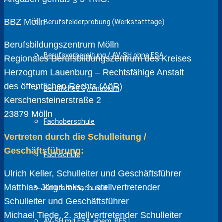
BBZ Mölln
Berufsfelderprobung (Werkstatttage)
Berufsbildungszentrum Mölln
Berufsvorbereitung / AV-SH ohne ESA
Regionales Berufsbildungszentrum des Kreises
Herzogtum Lauenburg – Rechtsfähige Anstalt
des öffentlichen Rechts (AöR)
Berufliches Gymnasium
Kerschensteinerstraße 2
23879 Mölln
Fachoberschule
Vertreten durch die Schulleitung /
Geschäftsführung:
Fachschule
Ulrich Keller, Schulleiter und Geschäftsführer
Matthias-Jörg Links, 1. stellvertretender
Berufsfachschule III
Schulleiter und Geschäftsführer
Michael Tiede, 2. stellvertretender Schulleiter
AV-SH mit ESA, ehem. BFS I