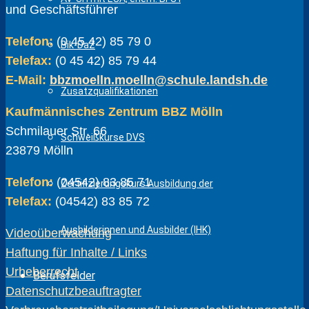
und Geschäftsführer
Telefon:
(0 45 42) 85 79 0
Bik-DaZ
Telefax:
(0 45 42) 85 79 44
E-Mail:
bbzmoelln.moelln@schule.landsh.de
Zusatzqualifikationen
Kaufmännisches Zentrum BBZ Mölln
Schmilauer Str. 66
Schweißkurse DVS
23879 Mölln
Telefon:
(04542) 83 85 71
Zertifizierungskurs Ausbildung der
Telefax:
(04542) 83 85 72
Ausbilderinnen und Ausbilder (IHK)
Videoüberwachung
Haftung für Inhalte / Links
Urheberrecht
Berufsfelder
Datenschutzbeauftragter