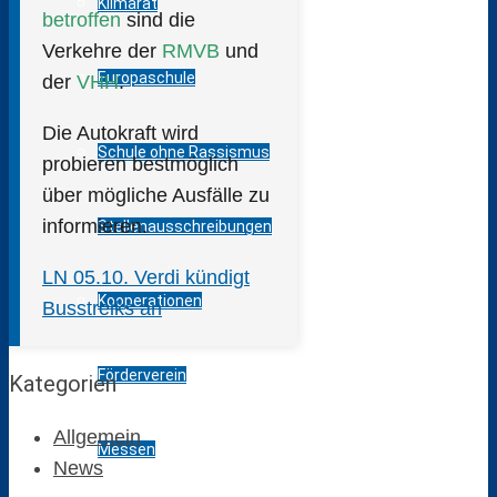
Klimarat
betroffen
sind die
Verkehre der
RMVB
und
Europaschule
der
VHH
.
Die Autokraft wird
Schule ohne Rassismus
probieren bestmöglich
über mögliche Ausfälle zu
informieren.
Stellenausschreibungen
LN 05.10. Verdi kündigt
Kooperationen
Busstreiks an
Förderverein
Kategorien
Allgemein
Messen
News