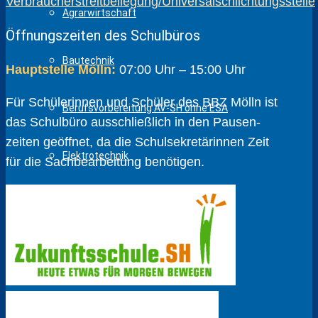
Verbraucherstreitbeilegung/Universalschlichtungsstelle
Agrarwirtschaft
Öffnungszeiten des Schulbüros
Bautechnik
Hauptstelle Mölln:
07:00 Uhr – 15:00 Uhr
Für Schülerinnen und Schüler des BBZ Mölln ist
Berufsvorbereitung AV-SH ohne ESA
das Schulbüro ausschließlich in den Pausen­
zeiten geöffnet, da die Schul­sekretärinnen Zeit
Elektrotechnik
für die Sach­bear­beitung benötigen.
Ernährung und Hauswirtschaft
Farbtechnik, Raumgestaltung und
Oberflächentechnik