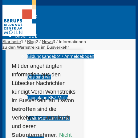
Startseite
Unser BBZ
Startseite
1
/
Blog
2
/
News
3
/
Informationen
zu den Warnstreiks im Busverkehr
Bildungsangebot / Anmeldebögen
Mit der angehängten
Information aus den
Das sind wir
Lübecker Nachrichten
kündigt Verdi Wahnstreiks
Lagepläne BBZ Mölln
im Busverkehr an. Davon
betroffen
sind die
Verkehre der
Autokraft
Evaluation Lehrkräfte
und deren
Subunternehmer
.
Nicht