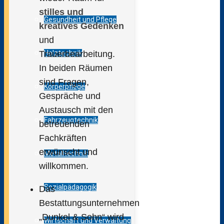
stilles und
Gesundheit und Pflege
kreatives Gedenken
und
Trauerbearbeitung.
Holztechnik
In beiden Räumen
sind Fragen,
Körperpflege
Gespräche und
Austausch mit den
Fahrzeugtechnik
betreuenden
Fachkräften
erwünscht und
Metalltechnik
willkommen.
Sozialpädagogik
Das
Bestattungsunternehmen
„Dunkel & Sohn“ wird
Wirtschaft und Verwaltung