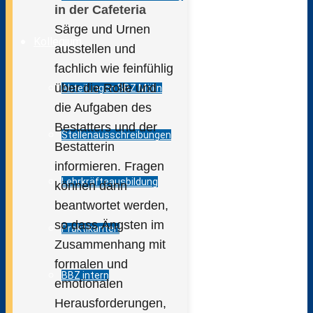
in der Cafeteria
Särge und Urnen
Kollegium
ausstellen und
fachlich wie feinfühlig
über die Rolle und
Abteilungen BBZ Mölln
die Aufgaben des
Bestatters und der
Stellenausschreibungen
Bestatterin
informieren. Fragen
Lehrkräfteausbildung
können dann
beantwortet werden,
so dass Ängsten im
Praktikanten
Zusammenhang mit
formalen und
BBZ intern
emotionalen
Herausforderungen,