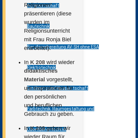
Religionen“
Agrarwirtschaft
präsentieren (diese
wurden im
Bautechnik
Religionsunterricht
mit Frau Ronja Biel
Berufsvorbereitung AV-SH ohne ESA
erarbeitet).
In
K 208
wird wieder
Elektrotechnik
didaktisches
Material
vorgestellt,
um Inspirationen für
Ernährung und Hauswirtschaft
den persönlichen
und beruflichen
Farbtechnik, Raumgestaltung und
Gebrauch zu geben.
In
K 209
geben wir
Oberflächentechnik
wieder Raum für