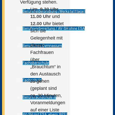
Verfügung stehen.
Um
9.30 Uhr,
Berufsfelderprobung (Werkstatttage)
11.00 Uhr
und
12.00 Uhr
bietet
Berufsvorbereitung / AV-SH ohne ESA
sich die
Gelegenheit mit
diesen
Berufliches Gymnasium
Fachfrauen
über
Fachoberschule
„Brauchtum“ in
den Austausch
Fachschule
zu gehen
(geplant sind
ca. 30 Minuten,
Berufsfachschule III
Voranmeldungen
auf einer Liste
AV-SH mit ESA, ehem. BFS I