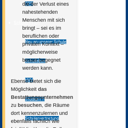
die der Verlust eines
ÖPR
nahestehenden
Menschen mit sich
SchülerInnen
bringt – sei es im
beruflichen oder
Neu an unserer Schule
privaten Kontext –
möglicherweise
besser begegnet
Schulleben
werden kann.
HVV
Ebenso bietet sich die
Möglichkeit
das
Bestattungsunternehmen
Studium ?!
zu
besuchen
, die Räume
dort kennenzulernen und
Schülervertretung
ebenfalls fachlich wie