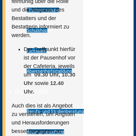
feinfühlig über die Rolle
und die Aufgaben des
Elternvertretung
Bestatters und der
Bestatterin informiert zu
Schulshop
werden.
Der Treffpunkt hierfür
Formulare
ist der Pausenhof vor
der Cafeteria, jeweils
Abwesenheitsmeldung
um
09.30 Uhr, 10.30
Uhr
sowie
12.40
Beratung / Hilfe
Uhr.
Auch dies ist als Angebot
Berufs- und Studienberatung
zu verstehen, um Ängsten
und Herausforderungen
besser begegnen zu
Bildungsbegleitung