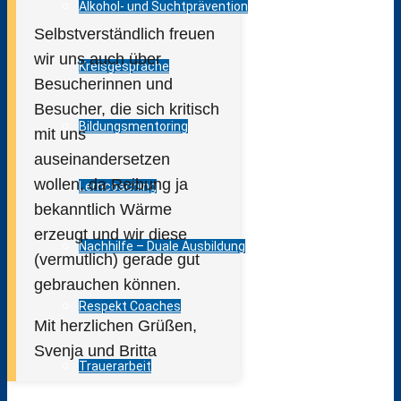
Alkohol- und Suchtprävention
Selbstverständlich freuen
wir uns auch über
Kreisgespräche
Besucherinnen und
Besucher, die sich kritisch
Bildungsmentoring
mit uns
auseinandersetzen
wollen, da Reibung ja
Lerncoaching
bekanntlich Wärme
erzeugt und wir diese
Nachhilfe – Duale Ausbildung
(vermutlich) gerade gut
gebrauchen können.
Respekt Coaches
Mit herzlichen Grüßen,
Svenja und Britta
Trauerarbeit