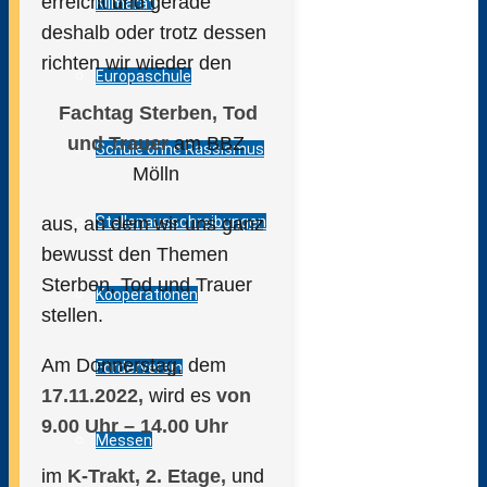
erreicht und gerade
Klimarat
deshalb oder trotz dessen
richten wir wieder den
Europaschule
Fachtag Sterben, Tod
und Trauer
am BBZ
Schule ohne Rassismus
Mölln
aus, an dem wir uns ganz
Stellenausschreibungen
bewusst den Themen
Sterben, Tod und Trauer
Kooperationen
stellen.
Am Donnerstag, dem
Förderverein
17.11.2022,
wird es
von
9.00 Uhr – 14.00 Uhr
Messen
im
K-Trakt, 2. Etage,
und