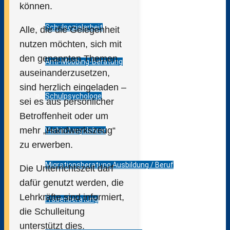
können.
Schulsozialarbeit
Alle, die die Gelegenheit
nutzen möchten, sich mit
den genannten Themen
Anti-Mobbing-Beratung
auseinanderzusetzen,
sind herzlich eingeladen –
Schulpsychologe
sei es aus persönlicher
Betroffenheit oder um
mehr „Handwerkszeug“
Verbindungslehrer
zu erwerben.
Migrationsberatung Ausbildung / Beruf
Die Unterrichtszeit darf
dafür genutzt werden, die
Lehrkräfte sind informiert,
Frauenberatung
die Schulleitung
unterstützt dies.