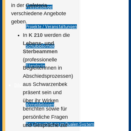
in der Cafeteria
Pressespiegel
verschiedene Angebote
geben.
Projekte / Veranstaltungen
In
K 210
werden die
Lebens- und
Schulbibliothek
Sterbeammen
(professionelle
Standorte
Begleiterinnen in
Abschiedsprozessen)
aus Schwarzenbek
Bildungsangebot
präsent sein und
über ihr Wirken
Anmeldebögen
berichten sowie für
persönliche Fragen
Berufsausbildung im Dualen System
und Gespräche zur