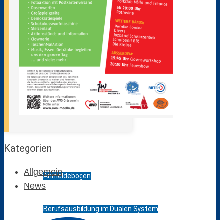
Pressespiegel
Projekte / Veranstaltungen
Schulbibliothek
Standorte
Bildungsangebot
Kategorien
Allgemein
Anmeldebögen
News
Berufsausbildung im Dualen System