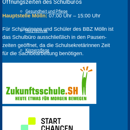
Öffnungszeiten des Schulbüros
Gesundheit und Pflege
Hauptstelle Mölln:
07:00 Uhr – 15:00 Uhr
Für Schülerinnen und Schüler des BBZ Mölln ist
Holztechnik
das Schulbüro ausschließlich in den Pausen­
zeiten geöffnet, da die Schul­sekretärinnen Zeit
Körperpflege
für die Sach­bear­beitung benötigen.
Fahrzeugtechnik
Metalltechnik
Sozialpädagogik
Wirtschaft und Verwaltung