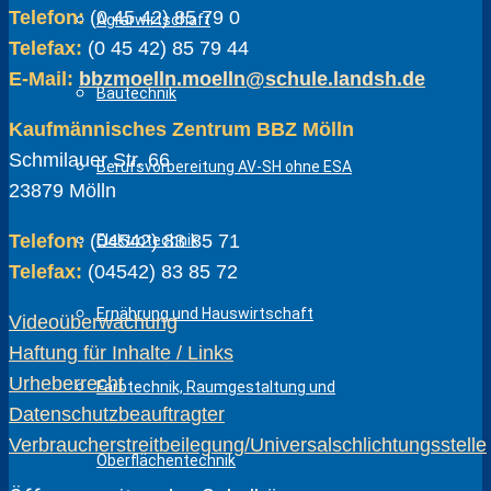
Telefon:
(0 45 42) 85 79 0
Agrarwirtschaft
Telefax:
(0 45 42) 85 79 44
E-Mail:
bbzmoelln.moelln@schule.landsh.de
Bautechnik
Kaufmännisches Zentrum BBZ Mölln
Schmilauer Str. 66
Berufsvorbereitung AV-SH ohne ESA
23879 Mölln
Telefon:
(04542) 83 85 71
Elektrotechnik
Telefax:
(04542) 83 85 72
Ernährung und Hauswirtschaft
Videoüberwachung
Haftung für Inhalte / Links
Urheberrecht
Farbtechnik, Raumgestaltung und
Datenschutzbeauftragter
Verbraucherstreitbeilegung/Universalschlichtungsstelle
Oberflächentechnik