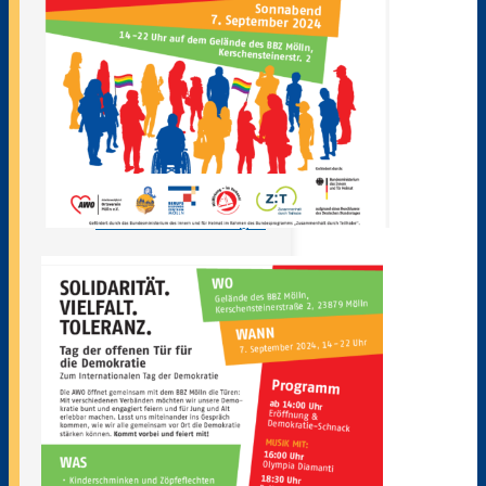
Klimarat
Europaschule
Schule ohne Rassismus
Stellenausschreibungen
Kooperationen
Förderverein
Messen