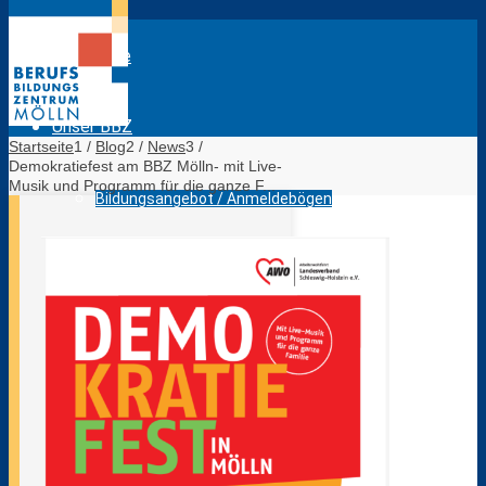
Startseite
Unser BBZ
Startseite
1
/
Blog
2
/
News
3
/
Demokratiefest am BBZ Mölln- mit Live-
Musik und Programm für die ganze F...
Bildungsangebot / Anmeldebögen
Das sind wir
Lagepläne BBZ Mölln
Evaluation Lehrkräfte