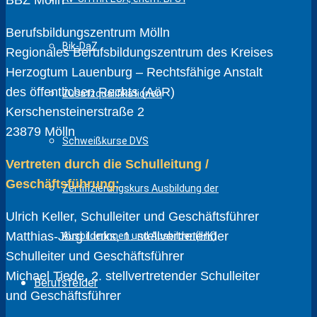
BBZ Mölln
Berufsbildungszentrum Mölln
Bik-DaZ
Regionales Berufsbildungszentrum des Kreises
Herzogtum Lauenburg – Rechtsfähige Anstalt
des öffentlichen Rechts (AöR)
Zusatzqualifikationen
Kerschensteinerstraße 2
23879 Mölln
Schweißkurse DVS
Vertreten durch die Schulleitung /
Geschäftsführung:
Zertifizierungskurs Ausbildung der
Ulrich Keller, Schulleiter und Geschäftsführer
Matthias-Jörg Links, 1. stellvertretender
Ausbilderinnen und Ausbilder (IHK)
Schulleiter und Geschäftsführer
Michael Tiede, 2. stellvertretender Schulleiter
Berufsfelder
und Geschäftsführer