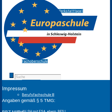
Berufsfelderprobung (Werkstatttage)
Berufsvorbereitung / AV-SH ohne ESA
Berufliches Gymnasium
Fachoberschule
Fachschule
Impressum
Berufsfachschule III
Angaben gemäß § 5 TMG:
AV-SH mit ESA, ehem. BFS I