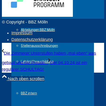
Kollegium
© Copyright - BBZ Mölln
Abteilungen BBZ Mölln
Impressum
Datenschutzerklärung
Stellenausschreibungen
Die Zimmerer Unterstufen haben „mal eben“ was
Lehrkräfteausbildung
gebaut und die Freude...
Der 04.10.24 ist ein
regulärer SCHULTAG!
Praktikanten
Nach oben scrollen
BBZ intern