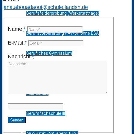
jana.abouadaoui@schule.landsh.de
Berufsfelderprobung (Werkstatttage)
Name
*
Berufsvorbereitung / AV-SH ohne ESA
E-Mail
*
Berufliches Gymnasium
Nachricht
*
Fachoberschule
Fachschule
Berufsfachschule III
AV-SH mit ESA, ehem. BFS I