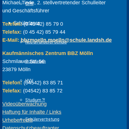
Michael Tiede, 2. stellvertretender Schulleiter
ÖPR
und Geschäftsführer
SchülerInnen
Telefon:
(0 45 42) 85 79 0
Telefax:
(0 45 42) 85 79 44
E-Mail:
bbzmoelln.moelln@schule.landsh.de
Neu an unserer Schule
Kaufmännisches Zentrum BBZ Mölln
Schmilauer Str. 66
Schulleben
23879 Mölln
HVV
Telefon:
(04542) 83 85 71
Telefax:
(04542) 83 85 72
Studium ?!
Videoüberwachung
Haftung für Inhalte / Links
Schülervertretung
Urheberrecht
Datenschutzbeauftragter