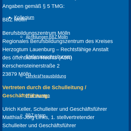
Angaben gemäß § 5 TMG:
Kollegium
BBZ Mölln
Berufsbildungszentrum Mölln
Abteilungen BBZ Mölln
Regionales Berufsbildungszentrum des Kreises
Herzogtum Lauenburg – Rechtsfähige Anstalt
Stellenausschreibungen
des öffentlichen Rechts (AöR)
Kerschensteinerstraße 2
23879 Mölln
Lehrkräfteausbildung
Vertreten durch die Schulleitung /
Geschäftsführung:
Praktikanten
Ulrich Keller, Schulleiter und Geschäftsführer
BBZ intern
Matthias-Jörg Links, 1. stellvertretender
Schulleiter und Geschäftsführer