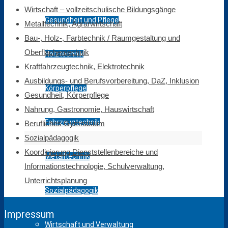
Wirtschaft – vollzeitschulische Bildungsgänge
Gesundheit und Pflege
Metalltechnik, Agrarwirtschaft
Bau-, Holz-, Farbtechnik / Raumgestaltung und
Oberflächentechnik
Holztechnik
Kraftfahrzeugtechnik, Elektrotechnik
Ausbildungs- und Berufsvorbereitung, DaZ, Inklusion
Körperpflege
Gesundheit, Körperpflege
Nahrung, Gastronomie, Hauswirtschaft
Fahrzeugtechnik
Berufliches Gymnasium
Sozialpädagogik
Koordinierung Dienststellenbereiche und
Metalltechnik
Informationstechnologie, Schulverwaltung,
Unterrichtsplanung
Sozialpädagogik
Impressum
Wirtschaft und Verwaltung