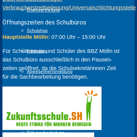
Verbraucherstreitbeilegung/Universalschlichtungsstelle
Elternvertretung
Öffnungszeiten des Schulbüros
Schulshop
Hauptstelle Mölln:
07:00 Uhr – 15:00 Uhr
Für Schülerinnen und Schüler des BBZ Mölln ist
Formulare
das Schulbüro ausschließlich in den Pausen­
zeiten geöffnet, da die Schul­sekretärinnen Zeit
Abwesenheitsmeldung
für die Sach­bear­beitung benötigen.
Beratung / Hilfe
Berufs- und Studienberatung
Bildungsbegleitung