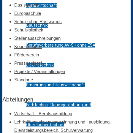
Das sind wir
Agrarwirtschaft
Europaschule
Schule ohne Rassismus
Bautechnik
Schulbibliothek
Stellenausschreibungen
Berufsvorbereitung AV-SH ohne ESA
Kooperationen
Förderverein
Pressespiegel
Elektrotechnik
Projekte / Veranstaltungen
Standorte
Ernährung und Hauswirtschaft
Abteilungen
Farbtechnik, Raumgestaltung und
Wirtschaft – Berufsausbildung
Lehrkräftenachwuchsgewinnung und –ausbildung,
Oberflächentechnik
Dienstleistungsbereich, Schulverwaltung