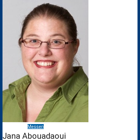
Klimarat
Europaschule
Schule ohne Rassismus
Stellenausschreibungen
Kooperationen
Förderverein
Messen
Jana Abouadaoui