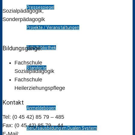
Pressespiegel
Sozialpädagogik,
Sonderpädagogik
Projekte / Veranstaltungen
Bildungsgänge:
Schulbibliothek
Fachschule
Standorte
Sozialpädagogik
Fachschule
Bildungsangebot
Heilerziehungspflege
Kontakt
Anmeldebögen
Tel: (0 45 42) 85 79 – 485
Fax: (0 45 42) 85 79 – 44
Berufsausbildung im Dualen System
E-Mail: