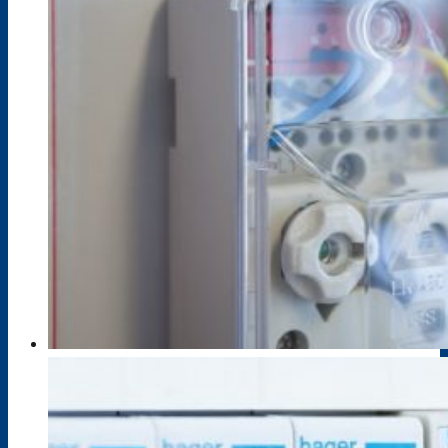
Klimarat
Europaschule
Schule ohne Rassismus
Stellenausschreibungen
Kooperationen
Förderverein
Messen