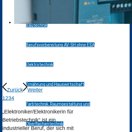
Agrarwirtschaft
Bautechnik
Berufsvorbereitung AV-SH ohne ESA
Elektrotechnik
Ernährung und Hauswirtschaft
Zurück
Weiter
1
2
3
4
Farbtechnik, Raumgestaltung und
„Elektroniker/Elektronikerin für
Betriebstechnik“ ist ein
Oberflächentechnik
industrieller Beruf, der sich mit