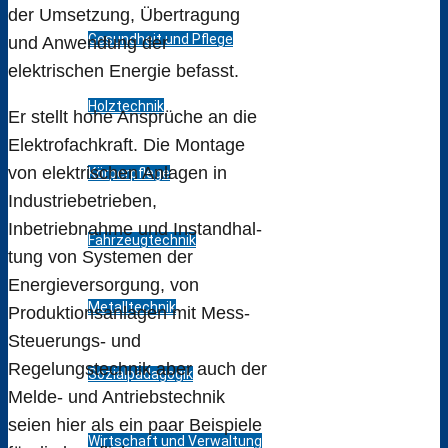
der Umsetzung, Übertragung
Gesundheit und Pflege
und Anwendung der
elektrischen Energie befasst.
Holztechnik
Er stellt hohe Ansprüche an die
Elektrofachkraft. Die Montage
von elektrischen Anlagen in
Körperpflege
Industriebetrieben,
Inbetriebnahme und Instandhal-
Fahrzeugtechnik
tung von Systemen der
Energieversorgung, von
Metalltechnik
Produktionsanlagen mit Mess-
Steuerungs- und
Regelungstechnik aber auch der
Sozialpädagogik
Melde- und Antriebstechnik
seien hier als ein paar Beispiele
Wirtschaft und Verwaltung