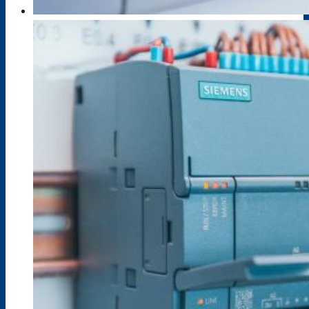
Bik-DaZ
Zusatzqualifikationen
Schweißkurse DVS
Zertifizierungskurs Ausbildung der
Ausbilderinnen und Ausbilder (IHK)
Berufsfelder