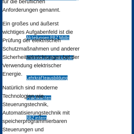
für die beruflichen
Anforderungen genannt.
Kollegium
Ein großes und äußerst
wichtiges Aufgabenfeld ist die
Abteilungen BBZ Mölln
Prüfung der elektrischen
Schutzmaßnahmen und anderer
Sicherheitseinrichtungen bei der
Stellenausschreibungen
Verwendung elektrischer
Energie.
Lehrkräfteausbildung
Natürlich sind moderne
Technologien wie
Praktikanten
Steuerungstechnik,
Automatisierungstechnik mit
BBZ intern
speicherprogrammierbaren
Steuerungen und