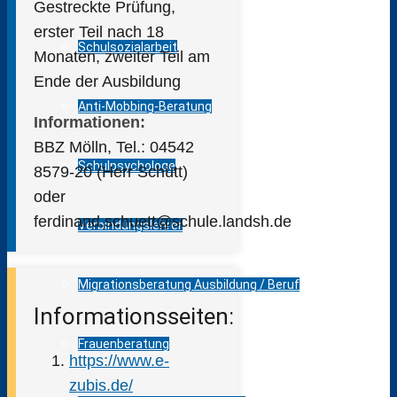
Gestreckte Prüfung,
erster Teil nach 18
Schulsozialarbeit
Monaten, zweiter Teil am
Ende der Ausbildung
Anti-Mobbing-Beratung
Informationen:
BBZ Mölln, Tel.: 04542
Schulpsychologe
8579-20 (Herr Schütt)
oder
ferdinand.schuett@schule.landsh.de
Verbindungslehrer
Migrationsberatung Ausbildung / Beruf
Informationsseiten:
Frauenberatung
https://www.e-
zubis.de/