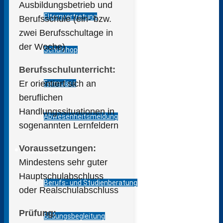
Ausbildungsbetrieb und
Elternvertretung
Berufsschule (ein- bzw.
zwei Berufsschultage in
der Woche)
Schulshop
Berufsschulunterricht:
Er orientiert sich an
Formulare
beruflichen
Handlungssituationen in
Abwesenheitsmeldung
sogenannten Lernfeldern
Voraussetzungen:
Beratung / Hilfe
Mindestens sehr guter
Hauptschulabschluss
Berufs- und Studienberatung
oder Realschulabschluss
Prüfung:
Bildungsbegleitung