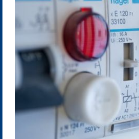
Berufsfelderprobung (Werkstatttage)
Berufsvorbereitung / AV-SH ohne ESA
Berufliches Gymnasium
Fachoberschule
Fachschule
Berufsfachschule III
AV-SH mit ESA, ehem. BFS I