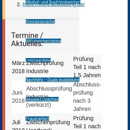
Alkohol- und Suchtprävention
https://www.ausbildung.de/
Kreisgespräche
Termine /
Bildungsmentoring
Aktuelles:
Prüfung
Lerncoaching
März
Zwischprüfung
Teil 1 nach
2018
Industrie
1,5 Jahren
Nachhilfe – Duale Ausbildung
Abschluss­
Abschlussprüfung
Juni
prüfung
Indus­trie
Respekt Coaches
2018
nach 3
(verkürzt)
Jahren
Prüfung
Trauerarbeit
Juli
Zwischen­prüfung
Teil 1 nach