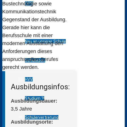
Bustechnologie sowie
ÖPR
Kommunikationstechnik
Gegenstand der Ausbildung.
SchülerInnen
Gerade hier kann die
Berufsschule mit einer
Neu an unserer Schule
modernen Ausstattung den
Anforderungen dieses
anspruchsvollen Berufes
Schulleben
gerecht werden.
HVV
Ausbildungsinfos:
Studium ?!
Ausbildungsdauer:
3,5 Jahre
Schülervertretung
Ausbildungsorte: