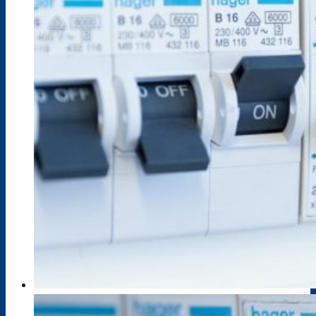
Pressespiegel
Projekte / Veranstaltungen
Schulbibliothek
Standorte
Bildungsangebot
Anmeldebögen
Berufsausbildung im Dualen System