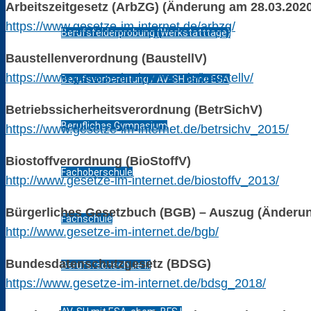
Arbeitszeitgesetz (ArbZG) (Änderung am 28.03.202
https://www.gesetze-im-internet.de/arbzg/
Berufsfelderprobung (Werkstatttage)
Baustellenverordnung (BaustellV)
https://www.gesetze-im-internet.de/baustellv/
Berufsvorbereitung / AV-SH ohne ESA
Betriebssicherheitsverordnung (BetrSichV)
Berufliches Gymnasium
https://www.gesetze-im-internet.de/betrsichv_2015/
Biostoffverordnung (BioStoffV)
Fachoberschule
http://www.gesetze-im-internet.de/biostoffv_2013/
Bürgerliches Gesetzbuch (BGB) – Auszug (Änderun
Fachschule
http://www.gesetze-im-internet.de/bgb/
Bundesdatenschutzgesetz (BDSG)
Berufsfachschule III
https://www.gesetze-im-internet.de/bdsg_2018/