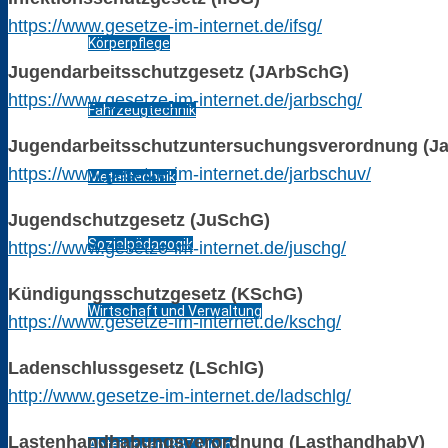
https://www.gesetze-im-internet.de/ifsg/
Körperpflege
Jugendarbeitsschutzgesetz (JArbSchG)
https://www.gesetze-im-internet.de/jarbschg/
Fahrzeugtechnik
Jugendarbeitsschutzuntersuchungsverordnung (J
https://www.gesetze-im-internet.de/jarbschuv/
Metalltechnik
Jugendschutzgesetz (JuSchG)
Sozialpädagogik
https://www.gesetze-im-internet.de/juschg/
Kündigungsschutzgesetz (KSchG)
Wirtschaft und Verwaltung
https://www.gesetze-im-internet.de/kschg/
Ladenschlussgesetz (LSchlG)
Kollegium
http://www.gesetze-im-internet.de/ladschlg/
Lastenhandhabungsverordnung (LasthandhabV)
Abteilungen BBZ Mölln