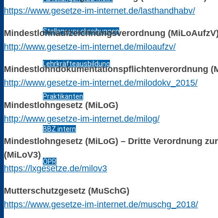
https://www.gesetze-im-internet.de/lasthandhabv/
Stellenausschreibungen
Mindestlohnaufzeichnungsverordnung (MiLoAufzV
http://www.gesetze-im-internet.de/miloaufzv/
Lehrkräfteausbildung
Mindestlohndokumentationspflichtenverordnung (
http://www.gesetze-im-internet.de/milodokv_2015/
Praktikanten
Mindestlohngesetz (MiLoG)
http://www.gesetze-im-internet.de/milog/
BBZ intern
Mindestlohngesetz (MiLoG) – Dritte Verordnung z
(MiLoV3)
ÖPR
https://lxgesetze.de/milov3
Mutterschutzgesetz (MuSchG)
SchülerInnen
https://www.gesetze-im-internet.de/muschg_2018/