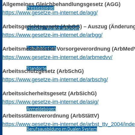
Allgemeines Gleichbehandlungsgesetz (AGG)
Pressespiegel
https://www.gesetze-im-internet.de/agg/
Arbeitsgerichtsgesetz (ArbGG) – Auszug (Änderung
Projekte / Veranstaltungen
https://www.gesetze-im-internet.de/arbgg/
Arbeitsmedizinische Vorsorgeverordnung (ArbMed
Schulbibliothek
https://www.gesetze-im-internet.de/arbmedvv/
Standorte
Arbeitsschutzgesetz (ArbSchG)
https://www.gesetze-im-internet.de/arbschg/
Bildungsangebot
Arbeitssicherheitsgesetz (ArbSichG)
https://www.gesetze-im-internet.de/asig/
Anmeldebögen
Arbeitsstättenverordnung (ArbStättV)
https://www.gesetze-im-internet.de/arbst_ttv_2004/inde
Berufsausbildung im Dualen System