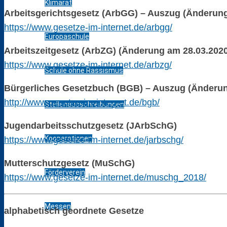
Klimarat
Arbeitsgerichtsgesetz (ArbGG) – Auszug (Änderung
https://www.gesetze-im-internet.de/arbgg/
Europaschule
Arbeitszeitgesetz (ArbZG) (Änderung am 28.03.202
https://www.gesetze-im-internet.de/arbzg/
Schule ohne Rassismus
Bürgerliches Gesetzbuch (BGB) – Auszug (Änderun
http://www.gesetze-im-internet.de/bgb/
Stellenausschreibungen
Jugendarbeitsschutzgesetz (JArbSchG)
Kooperationen
https://www.gesetze-im-internet.de/jarbschg/
Mutterschutzgesetz (MuSchG)
Förderverein
https://www.gesetze-im-internet.de/muschg_2018/
Messen
alphabetisch geordnete Gesetze