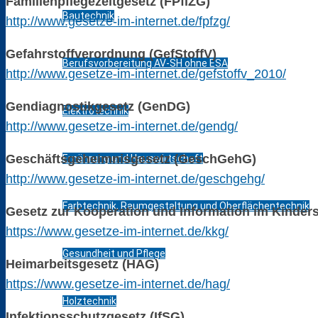
Familienpflegezeitgesetz (FPflZG)
Bautechnik
http://www.gesetze-im-internet.de/fpfzg/
Gefahrstoffverordnung (GefStoffV)
Berufsvorbereitung AV-SH ohne ESA
http://www.gesetze-im-internet.de/gefstoffv_2010/
Gendiagnostikgesetz (GenDG)
Elektrotechnik
http://www.gesetze-im-internet.de/gendg/
Geschäftsgeheimnisgesetz (GeschGehG)
Ernährung und Hauswirtschaft
http://www.gesetze-im-internet.de/geschgehg/
Farbtechnik, Raumgestaltung und Oberflächentechnik
Gesetz zur Kooperation und Information im Kinder
https://www.gesetze-im-internet.de/kkg/
Gesundheit und Pflege
Heimarbeitsgesetz (HAG)
https://www.gesetze-im-internet.de/hag/
Holztechnik
Infektionsschutzgesetz (IfSG)