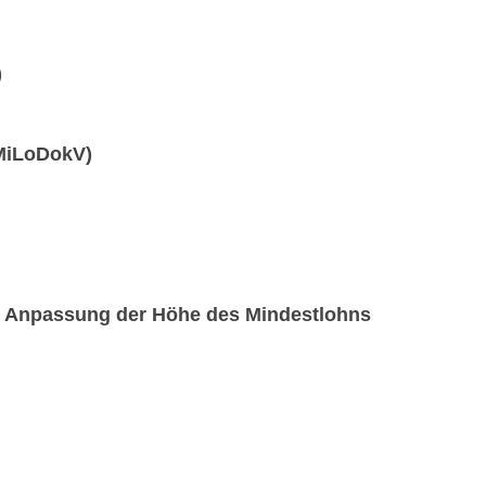
)
MiLoDokV)
ur Anpassung der Höhe des Mindestlohns