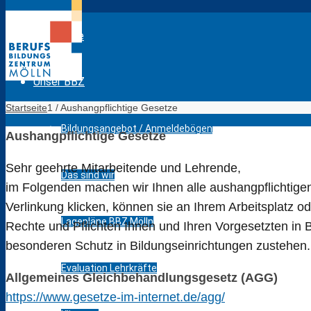
Startseite
Unser BBZ
Startseite
1
/
Aushangpflichtige Gesetze
Bildungsangebot / Anmeldebögen
Aushangpflichtige Gesetze
Sehr geehrte Mitarbeitende und Lehrende,
Das sind wir
im Folgenden machen wir Ihnen alle aushangpflichtige
Verlinkung klicken, können sie an Ihrem Arbeitsplatz 
Lagepläne BBZ Mölln
Rechte und Pflichten Ihnen und Ihren Vorgesetzten in 
besonderen Schutz in Bildungseinrichtungen zustehen.
Evaluation Lehrkräfte
Allgemeines Gleichbehandlungsgesetz (AGG)
https://www.gesetze-im-internet.de/agg/