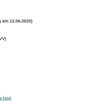
 am 12.06.2020)
VV)
x.html