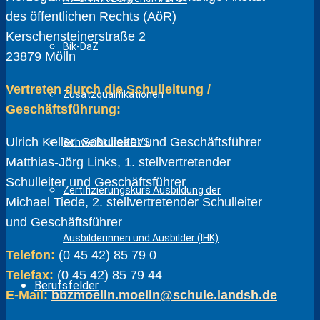
des öffentlichen Rechts (AöR)
Kerschensteinerstraße 2
Bik-DaZ
23879 Mölln
Vertreten durch die Schulleitung /
Zusatzqualifikationen
Geschäftsführung:
Ulrich Keller, Schulleiter und Geschäftsführer
Schweißkurse DVS
Matthias-Jörg Links, 1. stellvertretender
Schulleiter und Geschäftsführer
Zertifizierungskurs Ausbildung der
Michael Tiede, 2. stellvertretender Schulleiter
und Geschäftsführer
Ausbilderinnen und Ausbilder (IHK)
Telefon:
(0 45 42) 85 79 0
Telefax:
(0 45 42) 85 79 44
Berufsfelder
E-Mail:
bbzmoelln.moelln@schule.landsh.de