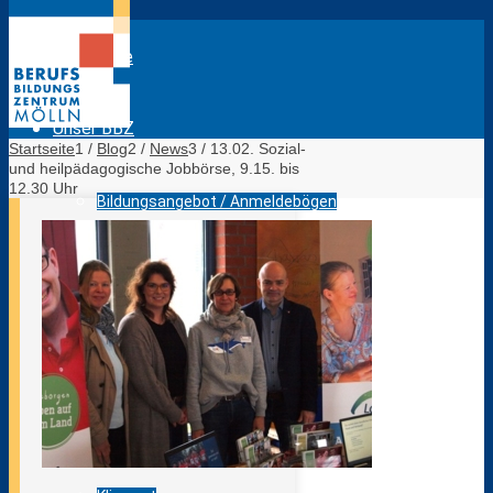
Startseite
Unser BBZ
Startseite
1
/
Blog
2
/
News
3
/
13.02. Sozial-
und heilpädagogische Jobbörse, 9.15. bis
12.30 Uhr
Bildungsangebot / Anmeldebögen
Das sind wir
Lagepläne BBZ Mölln
Evaluation Lehrkräfte