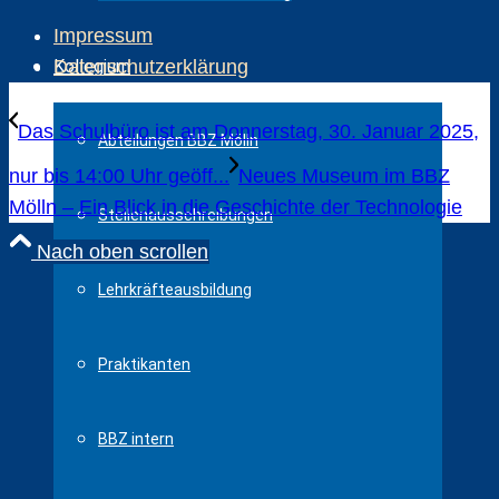
Impressum
Kollegium
Datenschutzerklärung
Das Schulbüro ist am Donnerstag, 30. Januar 2025,
Abteilungen BBZ Mölln
nur bis 14:00 Uhr geöff...
Neues Museum im BBZ
Mölln – Ein Blick in die Geschichte der Technologie
Stellenausschreibungen
Nach oben scrollen
Lehrkräfteausbildung
Praktikanten
BBZ intern