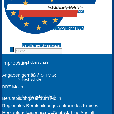
Berufsfelderprobung (Werkstatttage)
Berufsvorbereitung / AV-SH ohne ESA
Berufliches Gymnasium
Impressum
Fachoberschule
Angaben gemäß § 5 TMG:
Fachschule
BBZ Mölln
Berufsfachschule III
Berufsbildungszentrum Mölln
Regionales Berufsbildungszentrum des Kreises
Herzogtum Lauenburg – Rechtsfähige Anstalt
AV-SH mit ESA, ehem. BFS I