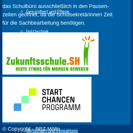
das Schulbüro ausschließlich in den Pausen­
Gesundheit und Pflege
zeiten geöffnet, da die Schul­sekretärinnen Zeit
für die Sach­bear­beitung benötigen.
Holztechnik
Körperpflege
Fahrzeugtechnik
Metalltechnik
Sozialpädagogik
© Copyright - BBZ Mölln
Wirtschaft und Verwaltung