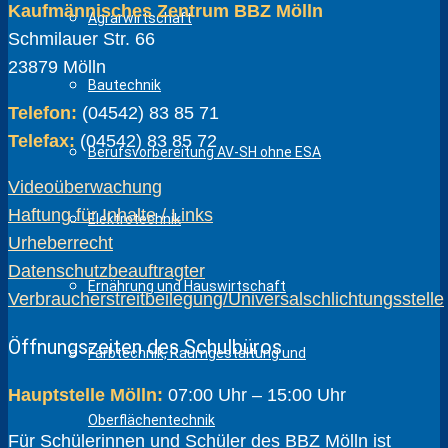
Kaufmännisches Zentrum BBZ Mölln
Agrarwirtschaft
Schmilauer Str. 66
23879 Mölln
Bautechnik
Telefon:
(04542) 83 85 71
Telefax:
(04542) 83 85 72
Berufsvorbereitung AV-SH ohne ESA
Videoüberwachung
Haftung für Inhalte / Links
Elektrotechnik
Urheberrecht
Datenschutzbeauftragter
Ernährung und Hauswirtschaft
Verbraucherstreitbeilegung/Universalschlichtungsstelle
Öffnungszeiten des Schulbüros
Farbtechnik, Raumgestaltung und
Hauptstelle Mölln:
07:00 Uhr – 15:00 Uhr
Oberflächentechnik
Für Schülerinnen und Schüler des BBZ Mölln ist