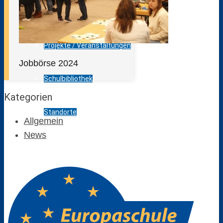
Pressespiegel
Projekte / Veranstaltungen
Jobbörse 2024
Schulbibliothek
Kategorien
Standorte
Allgemein
News
Bildungsangebot
Anmeldebögen
Berufsausbildung im Dualen System