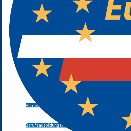
Pressespiegel
Projekte / Veranstaltungen
Schulbibliothek
Standorte
Bildungsangebot
Anmeldebögen
Berufsausbildung im Dualen System