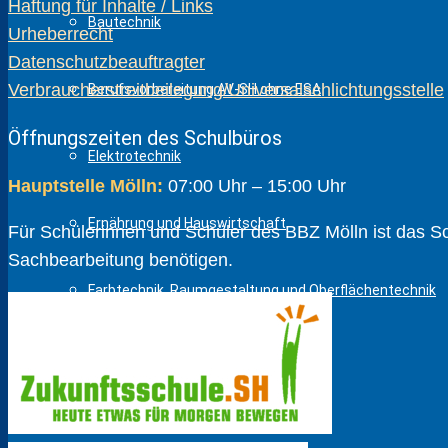
Haftung für Inhalte / Links
Bautechnik
Urheberrecht
Datenschutzbeauftragter
Verbraucherstreitbeilegung/Universalschlichtungsstelle
Berufsvorbereitung AV-SH ohne ESA
Öffnungszeiten des Schulbüros
Elektrotechnik
Hauptstelle Mölln:
07:00 Uhr – 15:00 Uhr
Ernährung und Hauswirtschaft
Für Schülerinnen und Schüler des BBZ Mölln ist das Schu
Sach­bear­beitung benötigen.
Farbtechnik, Raumgestaltung und Oberflächentechnik
Gesundheit und Pflege
Holztechnik