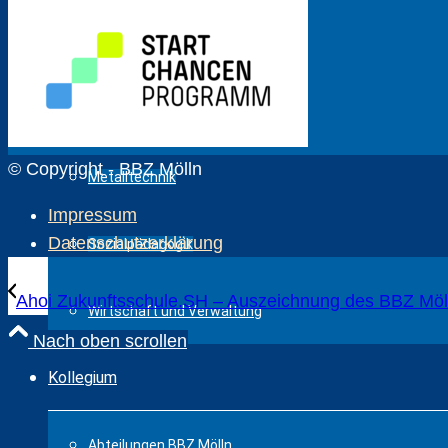
Körperpflege
Fahrzeugtechnik
© Copyright - BBZ Mölln
Metalltechnik
Impressum
Datenschutzerklärung
Sozialpädagogik
Ahoi Zukunftsschule.SH – Auszeichnung des BBZ Möl
Wirtschaft und Verwaltung
Nach oben scrollen
Kollegium
Abteilungen BBZ Mölln