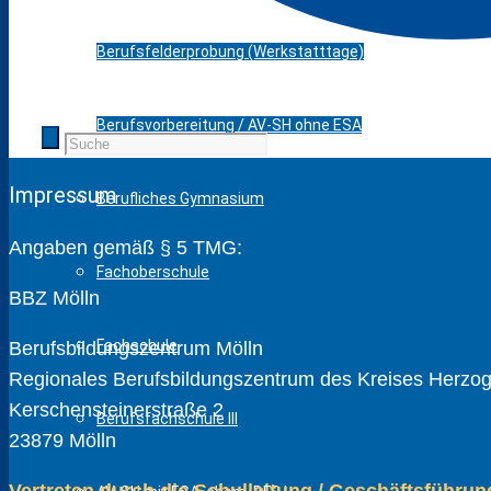
Berufsfelderprobung (Werkstatttage)
Berufsvorbereitung / AV-SH ohne ESA
Impressum
Berufliches Gymnasium
Angaben gemäß § 5 TMG:
Fachoberschule
BBZ Mölln
Fachschule
Berufsbildungszentrum Mölln
Regionales Berufsbildungszentrum des Kreises Herzogt
Kerschensteinerstraße 2
Berufsfachschule III
23879 Mölln
Vertreten durch die Schulleitung / Geschäftsführun