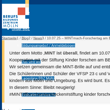
Startseite
Unser BBZ
Startseite
1
/
Blog
2
/
News
3
/
10.07.25 – MINTmach-Forschertag am BBZ
Bildungsangebot / Anmeldebögen
Unter dem Motto ‚
MINT ist überall
‚ findet am 10.
Kooperation mit der Stiftung Kinder forschen am BB
Das sind wir
Wir setzen gemeinsam die MINT-Brille auf und ent
Die Schülerinnen und Schüler der VFSP 23 c und 
Lagepläne BBZ Mölln
kindern aus Mölln und Umgebung. Es wird bunt. Es 
In diesem Sinne: Bleibt neugierig!
#MINT#fforschen#entdecken#stiftung kinder forsch
Evaluation Lehrkräfte