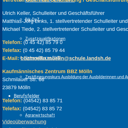
AV-SH mit ESA, ehem. BFS I
Ulrich Keller, Schulleiter und Geschäftsführer
Bik-DaZ
Matthias-Jörg Links, 1. stellvertretender Schulleiter un
Michael Tiede, 2. stellvertretender Schulleiter und Ges
Zusatzqualifikationen
Telefon:
(0 45 42) 85 79 0
Telefax:
(0 45 42) 85 79 44
E-Mail:
bbzmoelln.moelln@schule.landsh.de
Schweißkurse DVS
Kaufmännisches Zentrum BBZ Mölln
Zertifizierungskurs Ausbildung der Ausbilderinnen und Au
Schmilauer Str. 66
23879 Mölln
Berufsfelder
Telefon:
(04542) 83 85 71
Telefax:
(04542) 83 85 72
Agrarwirtschaft
Videoüberwachung