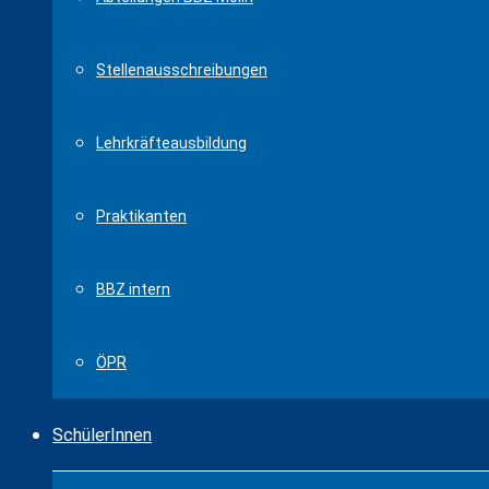
Stellenausschreibungen
Lehrkräfteausbildung
Praktikanten
BBZ intern
ÖPR
SchülerInnen